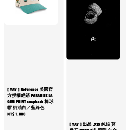
[ YAV ] Reference 美國官
方授權經銷 PARADISE LA
GEM PRINT snapback 棒球
帽 奶油白／藍綠色
Regular
NT$ 1,880
price
[ YAV ] 出品 .925 純銀 莫