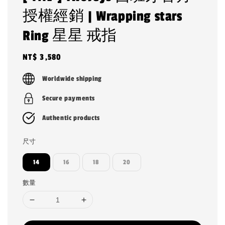
授權經銷 | Wrapping stars
Ring 星星 戒指
Regular
NT$ 3,580
price
Worldwide shipping
Secure payments
Authentic products
尺寸
14
16
18
20
數量