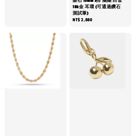
桑石 15MM 3排 圈圈 白金
18k金 耳環 (可通過鑽石
測試筆)
Regular
NT$ 2,880
price