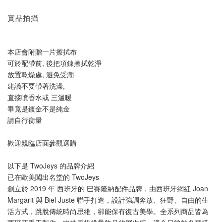
實品拍攝
本店會附贈一片擦拭布
可於配帶前, 後把項錬擦拭乾淨
放置乾燥處, 避免受潮
建議不要帶著洗澡, 
直接噴香水或 三溫暖
畢竟是鍍金不是純金
請自行衡量
歡迎親臨店面參觀選購
以下是 TwoJeys 的品牌介紹
已在歐美闖出名堂的 TwoJeys
創立於 2019 年 西班牙的 巴賽隆納配件品牌，由西班牙網紅 Joan 
Margarit 與 Biel Juste 聯手打造，設計強調奔放、狂野、自由的生
活方式，跳脫傳統時尚思維，卻能保有復古美學。全系列商品皆為