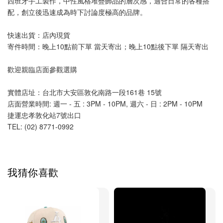
西班牙手工製作，中性風格堆疊飾品的層次感，適合日常的各種搭
配，創立後迅速成為時下討論度極高的品牌。
快速出貨：店內現貨
寄件時間：晚上10點前下單 當天寄出；晚上10點後下單 隔天寄出
歡迎親臨店面參觀選購
實體店址：台北市大安區敦化南路一段161巷 15號
店面營業時間: 週一 - 五 : 3PM - 10PM, 週六 - 日 : 2PM - 10PM 
捷運忠孝敦化站7號出口
TEL: (02) 8771-0992 
我猜你喜歡