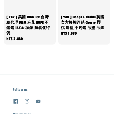
[ YAV ] 美國 KING ICE 台灣
[ YAV ] Hoops + Chains 英國
總代理 5MM 麻花 ROPE 不
官方授權經銷 Cherry 櫻
鏽鋼 14K金 項鍊 防氧化特
桃 造型 不銹鋼 吊墜 吊飾
質
Regular
NT$ 1,580
Regular
NT$ 2,880
price
price
Follow us