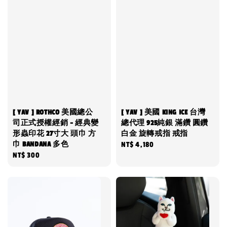
[ YAV ] ROTHCO 美國總公
[ YAV ] 美國 KING ICE 台灣
司正式授權經銷 - 經典變
總代理 925純銀 滿鑽 圓鑽
形蟲印花 27寸大 頭巾 方
白金 旋轉戒指 戒指
巾 BANDANA 多色
Regular
NT$ 4,180
Regular
NT$ 300
price
price