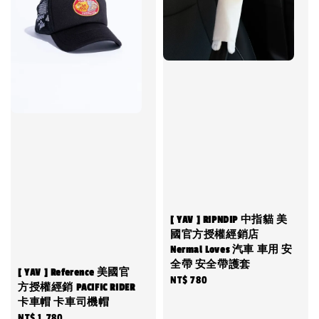
[ YAV ] RIPNDIP 中指貓 美
國官方授權經銷店
Nermal Loves 汽車 車用 安
全帶 安全帶護套
[ YAV ] Reference 美國官
Regular
NT$ 780
方授權經銷 PACIFIC RIDER
price
卡車帽 卡車司機帽
Regular
NT$ 1,780