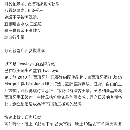
可於配帶前, 後把項錬擦拭乾淨
放置乾燥處, 避免受潮
建議不要帶著洗澡, 
直接噴香水或 三溫暖
畢竟是鍍金不是純金
請自行衡量
歡迎親臨店面參觀選購
以下是 TwoJeys 的品牌介紹
已在歐美闖出名堂的 TwoJeys
創立於 2019 年 西班牙的 巴賽隆納配件品牌，由西班牙網紅 Joan 
Margarit 與 Biel Juste 聯手打造，設計強調奔放、狂野、自由的生
活方式，跳脫傳統時尚思維，卻能保有復古美學。全系列商品皆為
西班牙手工製作，中性風格堆疊飾品的層次感，適合日常的各種搭
配，創立後迅速成為時下討論度極高的品牌。
快速出貨：店內現貨
寄件時間：晚上10點前下單 當天寄出；晚上10點後下單 隔天寄出