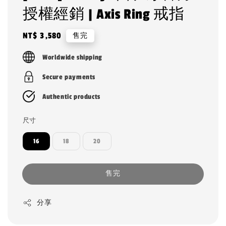
授權經銷 | Axis Ring 戒指
Regular
NT$ 3,580
售完
price
Worldwide shipping
Secure payments
Authentic products
尺寸
16
18
20
售完
分享