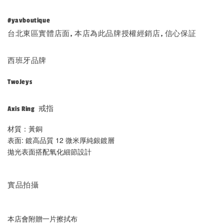
#yavboutique
台北東區實體店面, 本店為此品牌授權經銷店, 信心保証
西班牙品牌
TwoJeys
Axis Ring 戒指
材質：黃銅
表面: 鍍高品質 12 微米厚純銀鍍層
拋光表面搭配氧化細節設計
實品拍攝
本店會附贈一片擦拭布