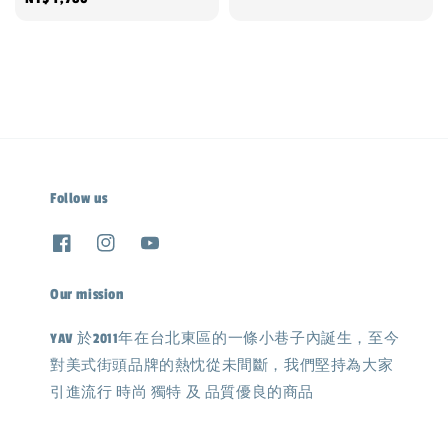
price
Follow us
Our mission
YAV 於2011年在台北東區的一條小巷子內誕生，至今
對美式街頭品牌的熱忱從未間斷，我們堅持為大家
引進流行 時尚 獨特 及 品質優良的商品