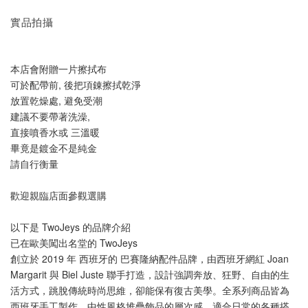
實品拍攝
本店會附贈一片擦拭布
可於配帶前, 後把項錬擦拭乾淨
放置乾燥處, 避免受潮
建議不要帶著洗澡, 
直接噴香水或 三溫暖
畢竟是鍍金不是純金
請自行衡量
歡迎親臨店面參觀選購
以下是 TwoJeys 的品牌介紹
已在歐美闖出名堂的 TwoJeys
創立於 2019 年 西班牙的 巴賽隆納配件品牌，由西班牙網紅 Joan 
Margarit 與 Biel Juste 聯手打造，設計強調奔放、狂野、自由的生
活方式，跳脫傳統時尚思維，卻能保有復古美學。全系列商品皆為
西班牙手工製作，中性風格堆疊飾品的層次感，適合日常的各種搭