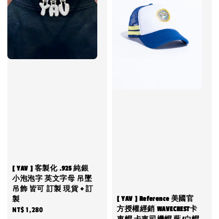
[ YAV ] 客製化 .925 純銀
小泡泡字 英文字母 吊墜
吊飾 皆可 訂製 現貨 + 訂
[ YAV ] Reference 美國官
製
方授權經銷 WAVECREST卡
Regular
NT$ 1,280