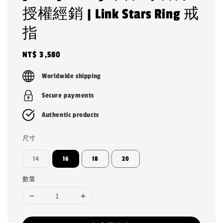
授權經銷 | Link Stars Ring 戒
指
Regular
NT$ 3,580
price
Worldwide shipping
Secure payments
Authentic products
尺寸
14
16
18
20
數量