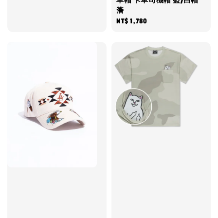
車帽 卡車司機帽 藍/白帽
price
簷
Regular
NT$ 1,780
price