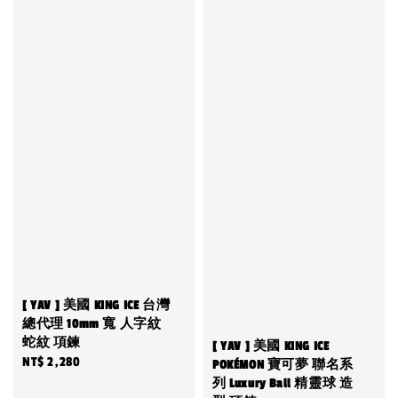
[ YAV ] 美國 KING ICE 台灣
總代理 10mm 寬 人字紋
蛇紋 項鍊
[ YAV ] 美國 KING ICE
Regular
NT$ 2,280
POKÉMON 寶可夢 聯名系
price
列 Luxury Ball 精靈球 造