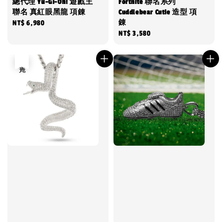
總代理 Yu-Gi-Oh! 遊戲王
Fortnite 聯名系列
聯名 真紅眼黑龍 項錬
Cuddlebear Cutie 造型 項
錬
Regular
NT$ 6,980
Regular
NT$ 3,580
price
price
售完