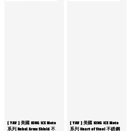
[ YAV ] 美國 KING ICE Moto
[ YAV ] 美國 KING ICE Moto
系列 Rebel Arms Shield 不
系列 Heart of Steel 不銹鋼