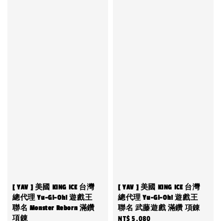
[ YAV ] 美國 KING ICE 台灣
[ YAV ] 美國 KING ICE 台灣
總代理 Yu-Gi-Oh! 遊戲王
總代理 Yu-Gi-Oh! 遊戲王
聯名 Monster Reborn 滿鑽
聯名 武藤遊戲 滿鑽 項錬
項錬
Regular
NT$ 5,080