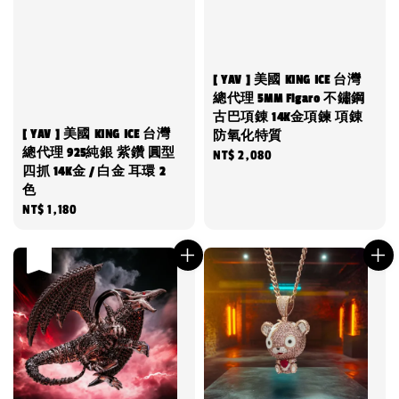
[ YAV ] 美國 KING ICE 台灣
總代理 5MM Figaro 不鏽鋼
古巴項錬 14K金項鍊 項錬
[ YAV ] 美國 KING ICE 台灣
防氧化特質
總代理 925純銀 紫鑽 圓型
Regular
NT$ 2,080
四抓 14K金 / 白金 耳環 2
price
色
Regular
NT$ 1,180
price
售完