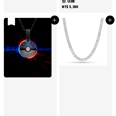
型 項錬
Regular
NT$ 3,180
price
售完