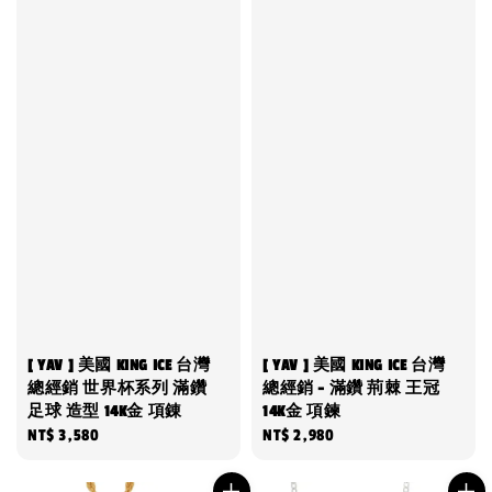
[ YAV ] 美國 KING ICE 台灣
[ YAV ] 美國 KING ICE 台灣
總經銷 世界杯系列 滿鑽
總經銷 - 滿鑽 荊棘 王冠
足球 造型 14K金 項錬
14K金 項鍊
Regular
NT$ 3,580
Regular
NT$ 2,980
price
price