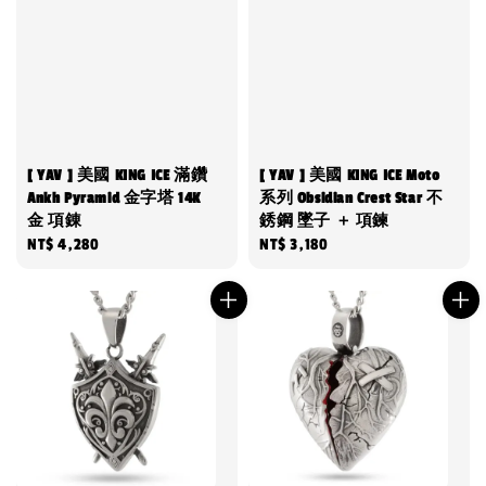
[ YAV ] 美國 KING ICE 滿鑽
[ YAV ] 美國 KING ICE Moto
Ankh Pyramid 金字塔 14K
系列 Obsidian Crest Star 不
金 項錬
銹鋼 墜子 ＋ 項鍊
Regular
NT$ 4,280
Regular
NT$ 3,180
price
price