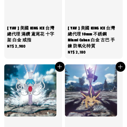
[ YAV ] 美國 KING ICE 台灣
[ YAV ] 美國 KING ICE 台灣
總代理 滿鑽 鳶尾花 十字
總代理 10mm 不銹鋼
架 白金 戒指
Miami Cuban 白金 古巴 手
鍊 防氧化特質
Regular
NT$ 2,980
Regular
NT$ 2,180
price
price