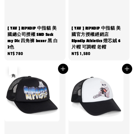
[ YAV ] RIPNDIP 中指貓 美
[ YAV ] RIPNDIP 中指貓 美
國總公司授權 SMD Suck
國官方授權經銷店
my Dic 四角褲 boxer 黑 白
Ripndip Athletics 燈芯絨 6
2色
片帽 可調帽 老帽
Regular
NT$ 780
Regular
NT$ 1,580
price
price
售完