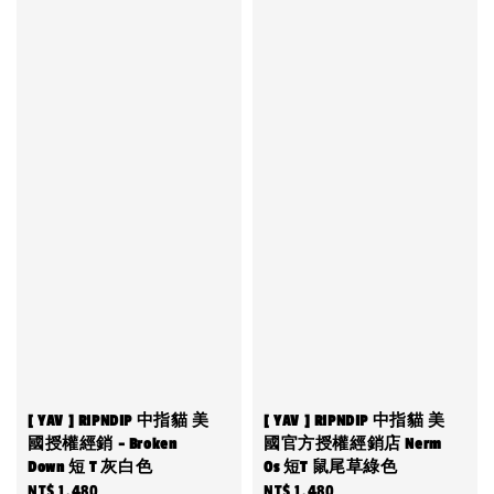
[ YAV ] RIPNDIP 中指貓 美
[ YAV ] RIPNDIP 中指貓 美
國授權經銷 - Broken
國官方授權經銷店 Nerm
Down 短 T 灰白色
Os 短T 鼠尾草綠色
Regular
NT$ 1,480
Regular
NT$ 1,480