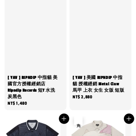
[ YAV ] RIPNDIP 中指貓 美
[ YAV ] 美國 RIPNDIP 中指
國官方授權經銷店
貓 授權經銷 Metal Claw
Ripndip Records 短T 水洗
馬甲 上衣 女生 女版 短版
炭黑色
Regular
NT$ 2,880
Regular
NT$ 1,480
price
price
售完