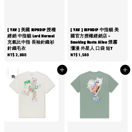
[ YAV ] 美國 RIPNDIP 授權
[ YAV ] RIPNDIP 中指貓 美
經銷 中指貓 Lord Nermal
國官方授權經銷店 -
充氣比中指 長袖針織衫
Smoking Rasta Alien 煙霧
針織毛衣
瀰漫 外星人 口袋 短T
Regular
NT$ 2,880
Regular
NT$ 1,580
price
price
售完