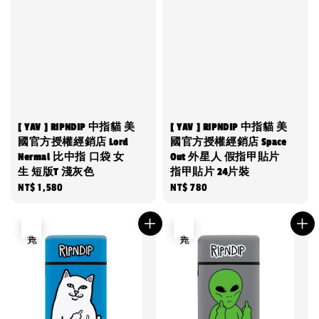
[ YAV ] RIPNDIP 中指貓 美
[ YAV ] RIPNDIP 中指貓 美
國官方授權經銷店 Lord
國官方授權經銷店 Space
Nermal 比中指 口袋 女
Out 外星人 假指甲貼片
生 短版T 淺灰色
指甲貼片 24片裝
Regular
NT$ 1,580
Regular
NT$ 780
price
price
售完
售完