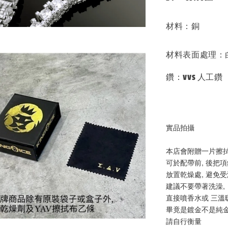
材料：銅
材料表面處理：
鑽：VVS 人工鑽
實品拍攝
本店會附贈一片擦
可於配帶前, 後把
放置乾燥處, 避免
建議不要帶著洗澡, 
直接噴香水或 三溫
畢竟是鍍金不是純
請自行衡量