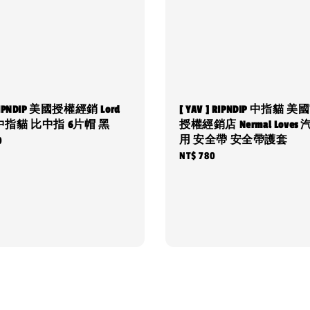
] RIPNDIP 美國授權經銷 Lord
[ YAV ] RIPNDIP 中指貓 
l 中指貓 比中指 6片帽 黑
授權經銷店 Nermal Loves
用 安全帶 安全帶護套
0
Regular
NT$ 780
price