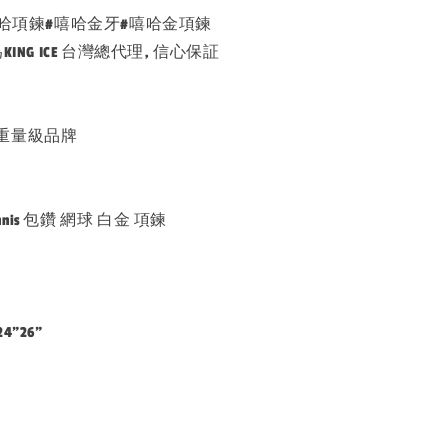
CE#嘻哈項鍊#嘻哈金牙#嘻哈金項鍊
ING ICE 台灣總代理, 信心保証
重量級品牌
s Tennis 包鑽 網球 白金 項鍊
4"26"