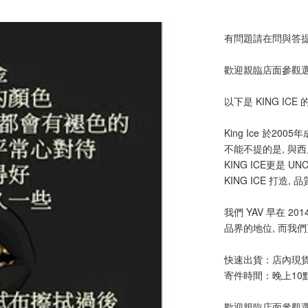
有問題請在問與答
歡迎親臨店面參觀
以下是 KING ICE
King Ice 於2
不能不提的是, 與西岸
KING ICE更是 
KING ICE 打造,
我們 YAV 早在 2
品界的地位, 而我們
快速出貨：店內現
寄件時間：晚上10
歡迎親臨店面參觀