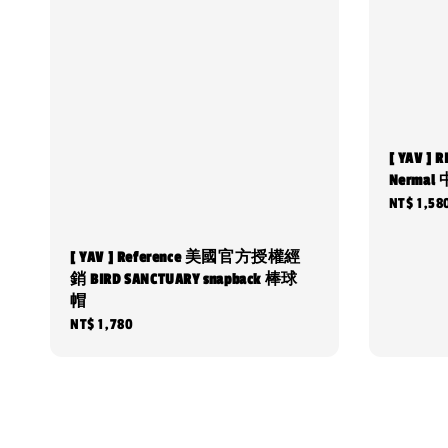
[ YAV 
Nerma
Regular
NT$ 1,58
price
[ YAV ] Reference 美國官方授權經
銷 BIRD SANCTUARY snapback 棒球
帽
Regular
NT$ 1,780
price