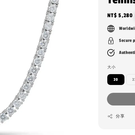
Regular
NT$ 5,280
price
Worldwi
Secure 
Authent
大小
20
2
分享