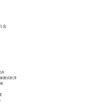
白金
拭布
項錬擦拭乾淨
受潮
暖
金