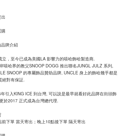
提出
選購
 的品牌介紹
005年成立，至今已成為美國LA 影響力的嘻哈飾哈製造商.
嘻哈界的教父SNOOP DOGG 推出聯名JUNGL JULZ 系列, 
UNCLE SNOOP 的專屬飾品贊助品牌, UNCLE 身上的飾哈幾乎都是
 品質絕對有保証.
014年引入KING ICE 到台灣, 可以說是最早就看好此品牌在街頭飾
更於2017 正式成為台灣總代理.
貨
點前下單 當天寄出；晚上10點後下單 隔天寄出
選購