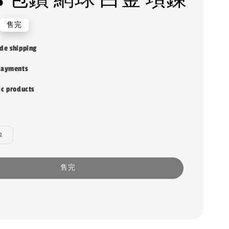
售完
de shipping
payments
ic products
2
售完