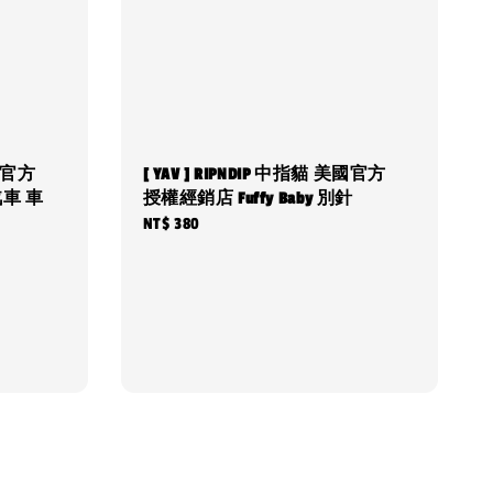
美國官方
[ YAV ] RIPNDIP 中指貓 美國官方
 汽車 車
授權經銷店 Fuffy Baby 別針
Regular
NT$ 380
price