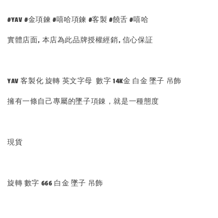
#YAV #金項鍊 #嘻哈項鍊 #客製 #饒舌 #嘻哈
實體店面, 本店為此品牌授權經銷, 信心保証
YAV 客製化 旋轉 英文字母 數字 14K金 白金 墜子 吊飾
擁有一條自己專屬的墜子項錬，就是一種態度
現貨
旋轉 數字 666 白金 墜子 吊飾