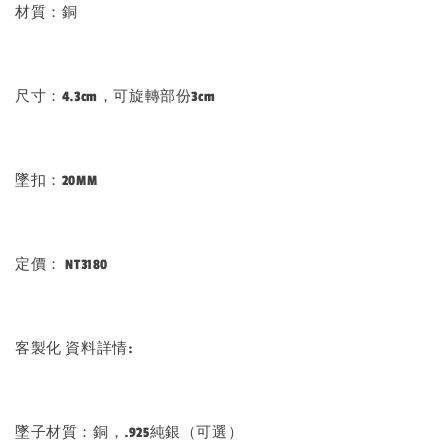
材質：銅
尺寸：4.3cm，可旋轉部份3cm
墜扣：20MM
定價： NT3180
客製化 資料詳情:
墜子材質：銅，.925純銀（可選）