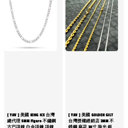
[ YAV ] 美國 KING ICE 台灣
[ YAV ] 美國 GOLDEN GILT
總代理 5MM Figaro 不鏽鋼
台灣授權經銷店 2MM 不
古巴項錬 白金項鍊 項錬
銹鋼 麻花 30寸 拋光 銀