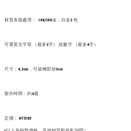
材質表面處理： 14K/18K金，白金2 色
可選英文字母 （最多3字） 或數字 （最多4字）
尺寸：4.3cm，可旋轉部份3cm
製作時間：約4週
定價： NT3180
(以上為銅製價格，其他材質歡迎私詢問）