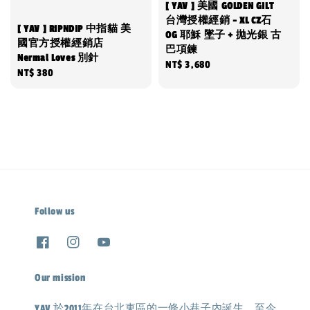
[ YAV ] 美國 GOLDEN GILT
台灣授權經銷 - XL CZ石
[ YAV ] RIPNDIP 中指貓 美
OG 耶穌 墜子 + 拋光銀 古
國官方授權經銷店
巴項鍊
Nermal Loves 別針
Regular
NT$ 3,680
Regular
NT$ 380
price
price
Follow us
Our mission
YAV 於2011年在台北東區的一條小巷子內誕生，至今