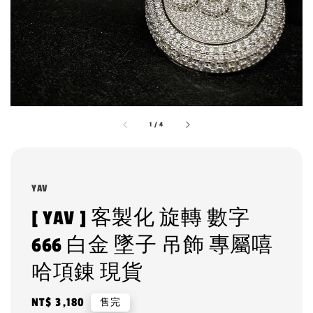
1
/
4
YAV
[ YAV ] 客製化 旋轉 數字
666 白金 墜子 吊飾 專屬嘻
哈項錬 現貨
Regular
NT$ 3,180
售完