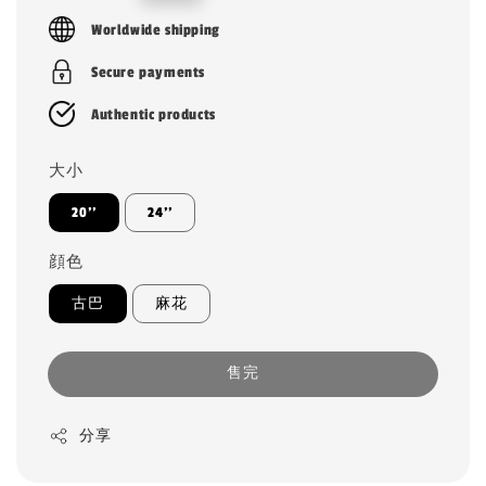
price
Worldwide shipping
Secure payments
Authentic products
大小
20''
24''
顔色
古巴
麻花
售完
分享