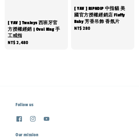
[ YAV ] RIPNDIP 中指貓 美
國官方授權經銷店 Fluffy
Baby 芳香吊飾 香氛片
[ YAV ] TwoJeys 西班牙官
Regular
NT$ 280
方授權經銷 | Oval Ring 手
工戒指
price
Regular
NT$ 2,480
price
Follow us
Our mission