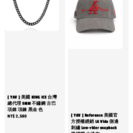
[ YAV ] 美國 KING ICE 台灣
總代理 5MM 不鏽鋼 古巴
項錬 項鍊 黑金 色
[ YAV ] Reference 美國官
Regular
NT$ 2,580
方授權經銷 LA Vida 側邊
price
刺繡 Low-rider snapback