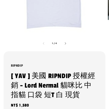
1
/
4
RIPNDIP
[ YAV ] 美國 RIPNDIP 授權經
銷 - Lord Nermal 貓咪比 中
指貓 口袋 短T 白 現貨
Regular
NT$ 1,580