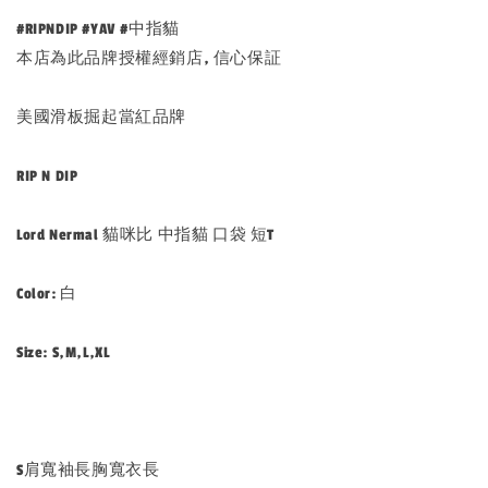
#RIPNDIP #YAV #中指貓
本店為此品牌授權經銷店, 信心保証
美國滑板掘起當紅品牌
RIP N DIP
Lord Nermal 貓咪比 中指貓 口袋 短T
Color: 白
Size: S,M,L,XL
S肩寬袖長胸寬衣長