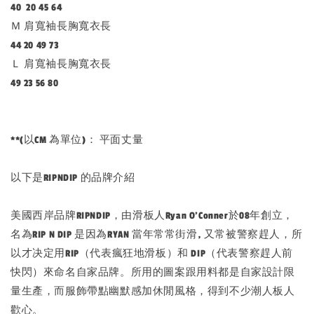
40 20 45 64
Ｍ 肩寬袖長胸寬衣長
44 20 49 73
Ｌ 肩寬袖長胸寬衣長
49 23 56 80
**(以CM 為單位)： 平面丈量
以下是RIPNDIP 的品牌介紹
美國西岸品牌RIPNDIP，由滑板人Ryan O’Conner於08年創立，
名為RIP N DIP 是因為RYAN 當年常常街滑, 又常被警察趕人，所
以才决定用RIP（代表瘋狂地滑板）和 DIP（代表警察趕人前
快閃）來命名自家品牌。所用的圖案跟用料都是自家設計限
量生產，而服飾帶點幽默感加休閒風格，得到不少潮人板人
歡心。