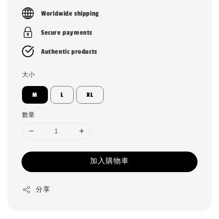
price
Worldwide shipping
Secure payments
Authentic products
大小
M
L
XL
數量
加入購物車
分享