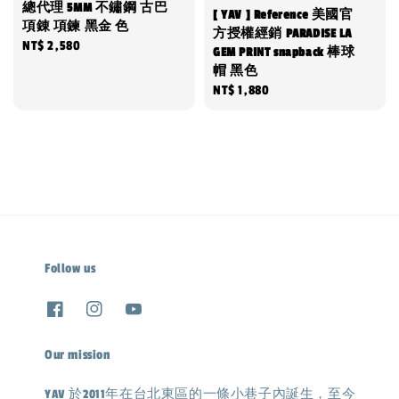
總代理 5MM 不鏽鋼 古巴
[ YAV ] Reference 美國官
項錬 項鍊 黑金 色
方授權經銷 PARADISE LA
Regular
NT$ 2,580
GEM PRINT snapback 棒球
price
帽 黑色
Regular
NT$ 1,880
price
Follow us
Our mission
YAV 於2011年在台北東區的一條小巷子內誕生，至今