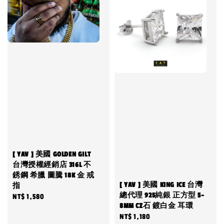
[ YAV ] 美國 GOLDEN GILT
台灣授權經銷店 316L 不
銹鋼 希臘 圖騰 18K 金 戒
[ YAV ] 美國 KING ICE 台灣
指
總代理 925純銀 正方型 5-
Regular
NT$ 1,580
8MM CZ石 鍍白金 耳環
price
Regular
NT$ 1,180