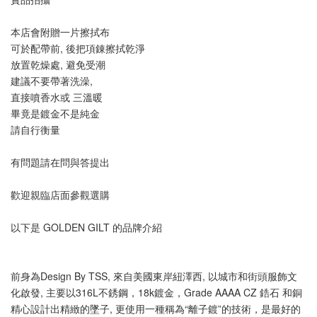
本店會附贈一片擦拭布
可於配帶前, 後把項錬擦拭乾淨
放置乾燥處, 避免受潮
建議不要帶著洗澡, 
直接噴香水或 三溫暖
畢竟是鍍金不是純金
請自行衡量
有問題請在問與答提出
歡迎親臨店面參觀選購
以下是 GOLDEN GILT 的品牌介紹
前身為Design By TSS, 來自美國東岸紐澤西, 以城市和街頭服飾文
化啟發, 主要以316L不銹鋼，18k鍍金，Grade AAAA CZ 鋯石 和銅 
精心設計出精緻的墜子, 更使用一種稱為“離子鍍”的技術，是最好的