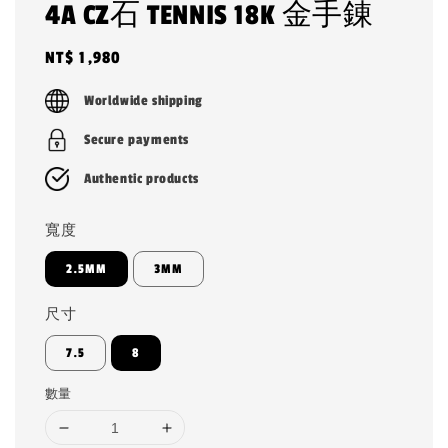
4A CZ石 TENNIS 18K 金手錬
Regular
NT$ 1,980
price
Worldwide shipping
Secure payments
Authentic products
寬度
2.5MM
3MM
尺寸
7.5
8
數量