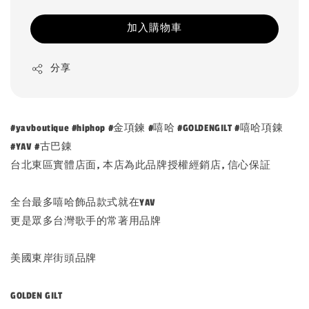
加入購物車
分享
#yavboutique #hiphop #金項鍊 #嘻哈 #GOLDENGILT #嘻哈項錬
#YAV #古巴錬
台北東區實體店面, 本店為此品牌授權經銷店, 信心保証
全台最多嘻哈飾品款式就在YAV
更是眾多台灣歌手的常著用品牌
美國東岸街頭品牌
GOLDEN GILT