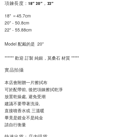
項鍊長度：18" 20"，22"
18" ＝45.7cm
20" - 50.8cm
22" - 55.88cm
Model 配戴的是  20"
****** 歡迎 訂製 純銀，莫桑石 材質 *****
實品拍攝
本店會附贈一片擦拭布
可於配帶前, 後把項錬擦拭乾淨
放置乾燥處, 避免受潮
建議不要帶著洗澡, 
直接噴香水或 三溫暖
畢竟是鍍金不是純金
請自行衡量
快速出貨：店內現貨