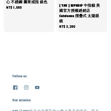
心 不銹鋼 圖章戒指 銀色
[ YAV ] RIPNDIP 中指貓 美
Regular
NT$ 1,580
國官方授權經銷店
price
Catstanza 摺疊式 太陽眼
鏡
Regular
NT$ 3,280
price
Follow us
Our mission