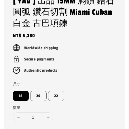
[ YAV ] 出品 15MM 滿鑽 鋯石
圓弧 鑽石切割 Miami Cuban
白金 古巴項鍊
Regular
NT$ 5,380
price
Worldwide shipping
Secure payments
Authentic products
尺寸
18
20
22
數量