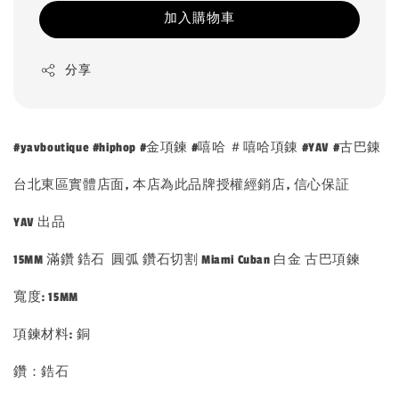
加入購物車
分享
#yavboutique #hiphop #金項鍊 #嘻哈 ＃嘻哈項錬 #YAV #古巴錬
台北東區實體店面, 本店為此品牌授權經銷店, 信心保証
YAV 出品
15MM 滿鑽 鋯石 圓弧 鑽石切割 Miami Cuban 白金 古巴項鍊
寬度: 15MM
項鍊材料: 銅
鑽：鋯石