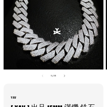
1
/
11
YAV