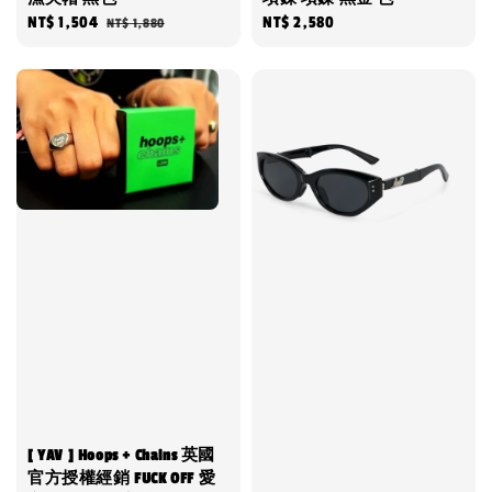
Sale
NT$ 1,504
Regular
Regular
NT$ 2,580
NT$ 1,880
price
price
price
[ YAV ] Hoops + Chains 英國
官方授權經銷 FUCK OFF 愛