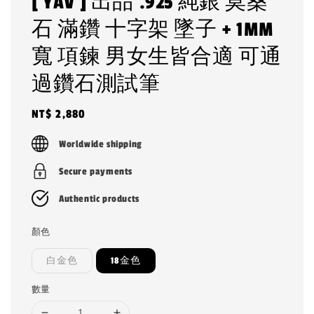
[ YAV ] 出品 .925 純銀 莫桑
石 滿鑽 十字架 墜子 + 1MM
寬 項鍊 男女生皆合適 可通
過鑽石測試筆
Regular
NT$ 2,880
price
Worldwide shipping
Secure payments
Authentic products
顏色
白金色
18金色
數量