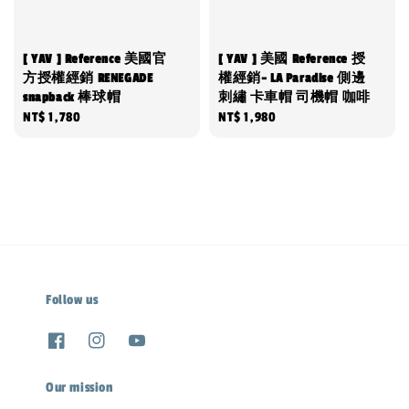
[ YAV ] Reference 美國官
[ YAV ] 美國 Reference 授
方授權經銷 RENEGADE
權經銷- LA Paradise 側邊
snapback 棒球帽
刺繡 卡車帽 司機帽 咖啡
Regular
NT$ 1,780
Regular
NT$ 1,980
price
price
Follow us
Our mission