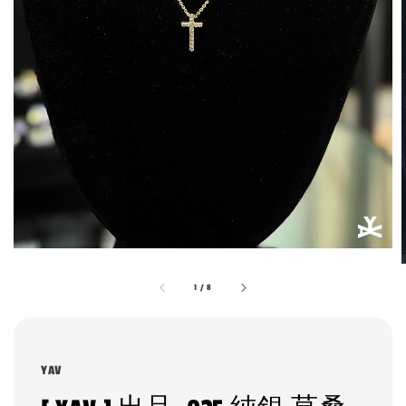
1
/
8
YAV