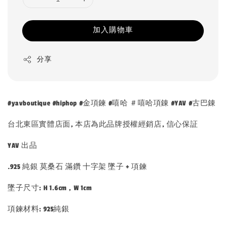
加入購物車
分享
#yavboutique #hiphop #金項鍊 #嘻哈 ＃嘻哈項錬 #YAV #古巴錬
台北東區實體店面, 本店為此品牌授權經銷店, 信心保証
YAV 出品
.925 純銀 莫桑石 滿鑽 十字架 墜子 + 項鍊
墜子尺寸: H 1.6cm , W 1cm
項鍊材料: 925純銀