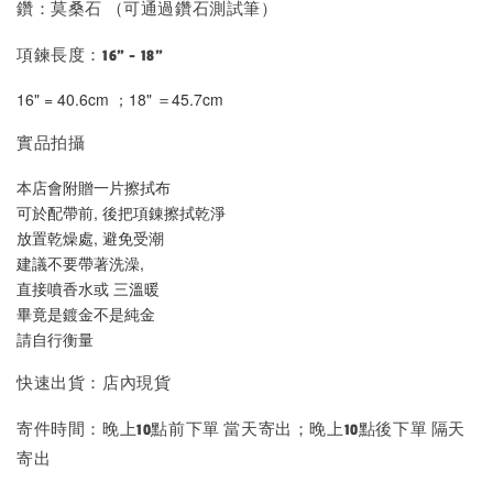
鑽：莫桑石 （可通過鑽石測試筆）
項鍊長度：16" - 18"
16" = 40.6cm ；18" ＝45.7cm
實品拍攝
本店會附贈一片擦拭布
可於配帶前, 後把項錬擦拭乾淨
放置乾燥處, 避免受潮
建議不要帶著洗澡, 
直接噴香水或 三溫暖
畢竟是鍍金不是純金
請自行衡量
快速出貨：店內現貨
寄件時間：晚上10點前下單 當天寄出；晚上10點後下單 隔天
寄出