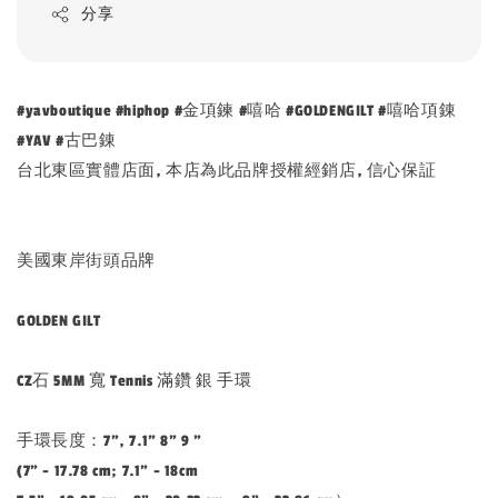
分享
#yavboutique #hiphop #金項鍊 #嘻哈 #GOLDENGILT #嘻哈項錬
#YAV #古巴錬
台北東區實體店面, 本店為此品牌授權經銷店, 信心保証
美國東岸街頭品牌
GOLDEN GILT
CZ石 5MM 寬 Tennis 滿鑽 銀 手環
手環長度：7", 7.1" 8" 9 "
(7" - 17.78 cm; 7.1" - 18cm