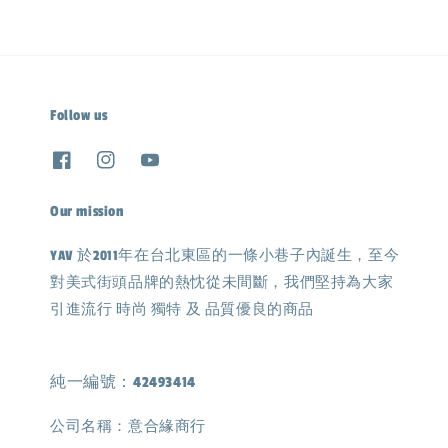
Follow us
Our mission
YAV 於2011年在台北東區的一條小巷子內誕生，至今
對美式街頭品牌的熱忱從未間斷，我們堅持為大家
引進流行 時尚 獨特 及 品質優良的商品
純一編號：42493414
公司名稱：意合緣商行