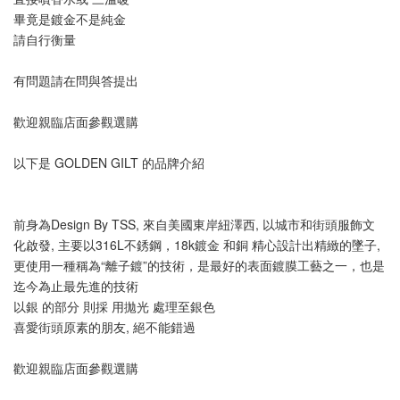
畢竟是鍍金不是純金
請自行衡量
有問題請在問與答提出
歡迎親臨店面參觀選購
以下是 GOLDEN GILT 的品牌介紹
前身為Design By TSS, 來自美國東岸紐澤西, 以城市和街頭服飾文
化啟發, 主要以316L不銹鋼，18k鍍金 和銅 精心設計出精緻的墜子, 
更使用一種稱為“離子鍍”的技術，是最好的表面鍍膜工藝之一，也是
迄今為止最先進的技術
以銀 的部分 則採 用拋光 處理至銀色
喜愛街頭原素的朋友, 絕不能錯過
歡迎親臨店面參觀選購