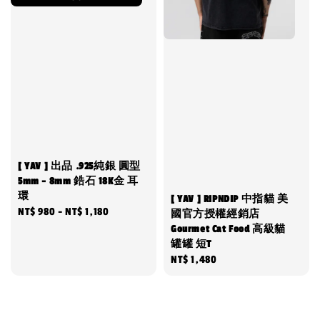
[ YAV ] 出品 .925純銀 圓型
5mm - 8mm 鋯石 18K金 耳
環
[ YAV ] RIPNDIP 中指貓 美
Regular
NT$ 980
-
NT$ 1,180
國官方授權經銷店
price
Gourmet Cat Food 高級貓
罐罐 短T
Regular
NT$ 1,480
price