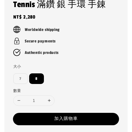
Tennis 滿鑽 銀 手環 手錬
Regular
NT$ 2,280
price
Worldwide shipping
Secure payments
Authentic products
大小
7
8
數量
加入購物車