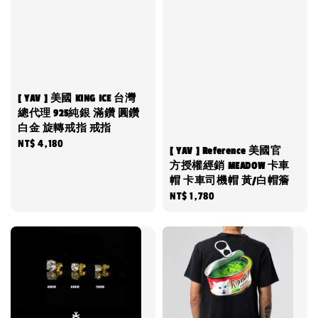
[ YAV ] 美國 KING ICE 台灣
總代理 925純銀 滿鑽 圓鑽
白金 旋轉戒指 戒指
Regular
NT$ 4,180
[ YAV ] Reference 美國官
price
方授權經銷 MEADOW 卡車
帽 卡車司機帽 黃/白帽簷
Regular
NT$ 1,780
price