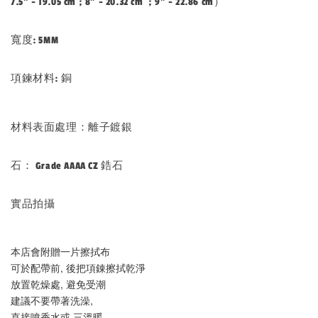
7.5" - 19.05 cm ; 8" - 20.32 cm ; 9" - 22.86 cm）
寬度: 5MM
項鍊材料: 銅
材料表面處理：離子鍍銀
石： Grade AAAA CZ 鋯石
實品拍攝
本店會附贈一片擦拭布
可於配帶前, 後把項錬擦拭乾淨
放置乾燥處, 避免受潮
建議不要帶著洗澡, 
直接噴香水或 三溫暖