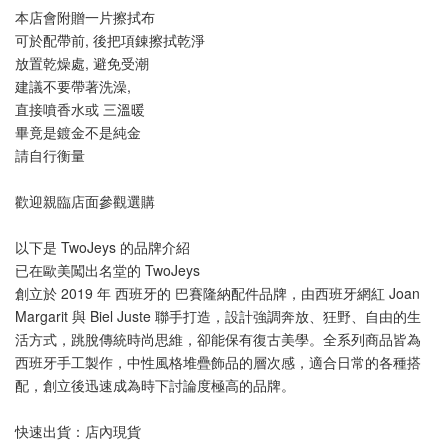
本店會附贈一片擦拭布
可於配帶前, 後把項錬擦拭乾淨
放置乾燥處, 避免受潮
建議不要帶著洗澡, 
直接噴香水或 三溫暖
畢竟是鍍金不是純金
請自行衡量
歡迎親臨店面參觀選購
以下是 TwoJeys 的品牌介紹
已在歐美闖出名堂的 TwoJeys
創立於 2019 年 西班牙的 巴賽隆納配件品牌，由西班牙網紅 Joan 
Margarit 與 Biel Juste 聯手打造，設計強調奔放、狂野、自由的生
活方式，跳脫傳統時尚思維，卻能保有復古美學。全系列商品皆為
西班牙手工製作，中性風格堆疊飾品的層次感，適合日常的各種搭
配，創立後迅速成為時下討論度極高的品牌。
快速出貨：店內現貨