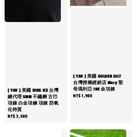
[ YAV ] 美國 GOLDEN GILT
台灣授權經銷店 Mary 聖
母瑪利亞 18K 金項錬
[ YAV ] 美國 KING ICE 台灣
Regular
NT$ 1,980
總代理 5MM 不鏽鋼 古巴
項錬 白金項鍊 項錬 防氧
price
化特質
Regular
NT$ 2,580
price