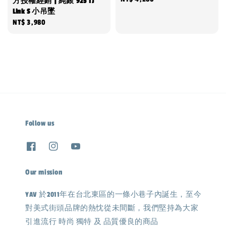
方授權經銷 | 純銀 925 TJ
Link S 小吊墜
price
Regular
NT$ 3,980
price
Follow us
Our mission
YAV 於2011年在台北東區的一條小巷子內誕生，至今
對美式街頭品牌的熱忱從未間斷，我們堅持為大家
引進流行 時尚 獨特 及 品質優良的商品