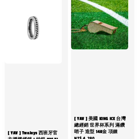
[ YAV ] 美國 KING ICE 台灣
總經銷 世界杯系列 滿鑽
哨子 造型 14K金 項錬
[ YAV ] TwoJeys 西班牙官
Regular
NT$ 4,280