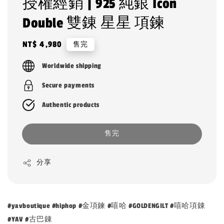
授權經銷 | 925 純銀 Icon
Double 雙錬 星星 項鍊
Regular
NT$ 4,980
售完
price
Worldwide shipping
Secure payments
Authentic products
售完
分享
#yavboutique #hiphop #金項鍊 #嘻哈 #GOLDENGILT #嘻哈項錬
#YAV #古巴錬