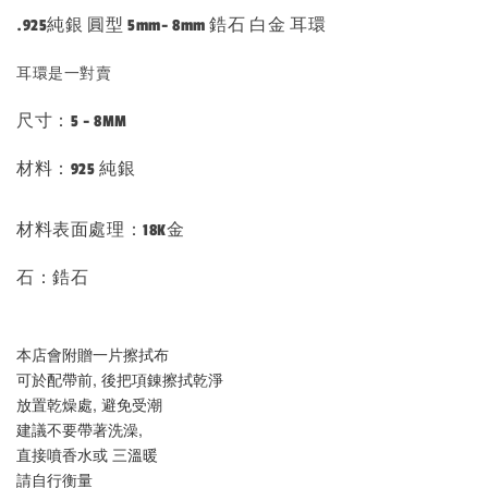
.925純銀 圓型 5mm- 8mm 鋯石 白金 耳環
耳環是一對賣
尺寸：5 - 8MM
材料：925 純銀
材料表面處理：18K金
石：鋯石
本店會附贈一片擦拭布
可於配帶前, 後把項錬擦拭乾淨
放置乾燥處, 避免受潮
建議不要帶著洗澡, 
直接噴香水或 三溫暖
請自行衡量