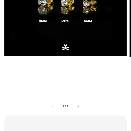
1
/
5