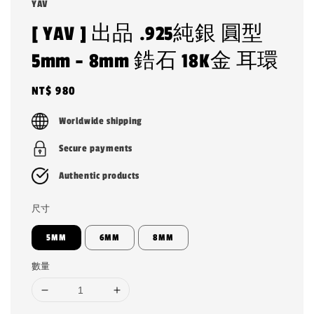
YAV
[ YAV ] 出品 .925純銀 圓型
5mm - 8mm 鋯石 18K金 耳環
Regular
NT$ 980
price
Worldwide shipping
Secure payments
Authentic products
尺寸
5MM
6MM
8MM
數量