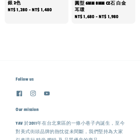
銀 2色
圓型 6MM 8MM CZ石 白金
Regular
NT$ 1,280
-
NT$ 1,480
耳環
Regular
NT$ 1,680
-
NT$ 1,980
price
price
Follow us
Our mission
YAV 於2011年在台北東區的一條小巷子內誕生，至今
對美式街頭品牌的熱忱從未間斷，我們堅持為大家