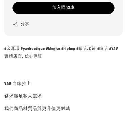
加入購物車
分享
#金耳環 #yavboutique #kingice #hiphop #嘻哈項鍊 #嘻哈 #YAV
實體店面, 信心保証
YAV 自家推出
務求滿足客人需求
我們商品材質品質更升值更耐戴