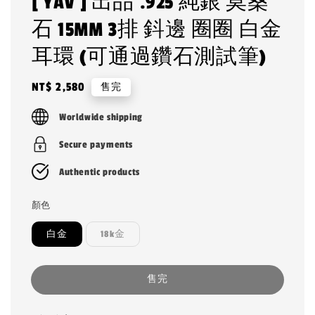
[ YAV ] 出品 .925 純銀 莫桑
石 15MM 3排 鈄邊 圈圈 白金
耳環 (可通過鑽石測試筆)
Regular
NT$ 2,580
售完
price
Worldwide shipping
Secure payments
Authentic products
顏色
白金
18k金
售完