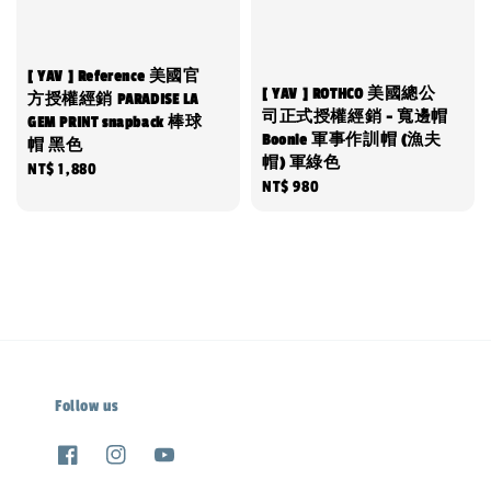
[ YAV ] Reference 美國官
[ YAV ] ROTHCO 美國總公
方授權經銷 PARADISE LA
司正式授權經銷 - 寬邊帽
GEM PRINT snapback 棒球
Boonie 軍事作訓帽 (漁夫
帽 黑色
帽) 軍綠色
Regular
NT$ 1,880
Regular
NT$ 980
price
price
Follow us