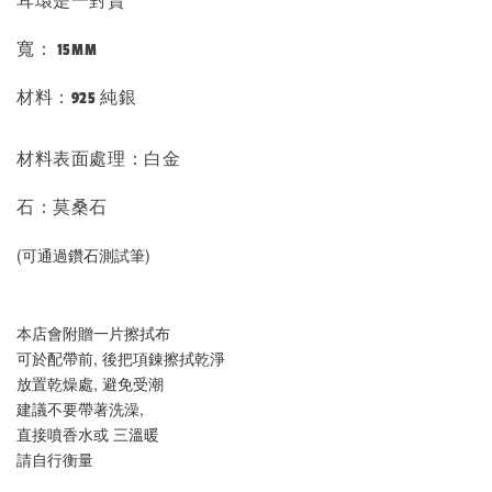
耳環是一對賣
寬： 15MM
材料：925 純銀
材料表面處理：白金
石：莫桑石
(可通過鑽石測試筆)
本店會附贈一片擦拭布
可於配帶前, 後把項錬擦拭乾淨
放置乾燥處, 避免受潮
建議不要帶著洗澡, 
直接噴香水或 三溫暖
請自行衡量