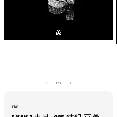
1
/
6
YAV