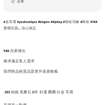
分享
#金耳環 #yavboutique #kingice #hiphop #嘻哈項鍊 #嘻哈 #YAV
實體店面,, 信心保証
YAV 自家推出
務求滿足客人需求
我們商品材質品質更升值更耐戴
.925 純銀 莫桑石 3排 鈄邊 圈圈 白金 耳環