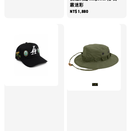
price
叢迷彩
Regular
NT$ 1,880
price