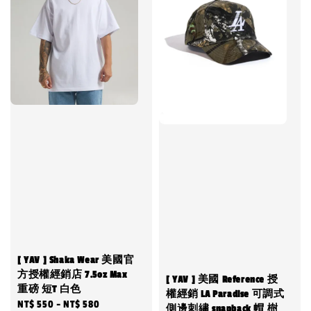
[ YAV ] Shaka Wear 美國官
方授權經銷店 7.5oz Max
[ YAV ] 美國 Reference 授
重磅 短T 白色
權經銷 LA Paradise 可調式
Regular
NT$ 550
-
NT$ 580
側邊刺繡 snapback 帽 樹