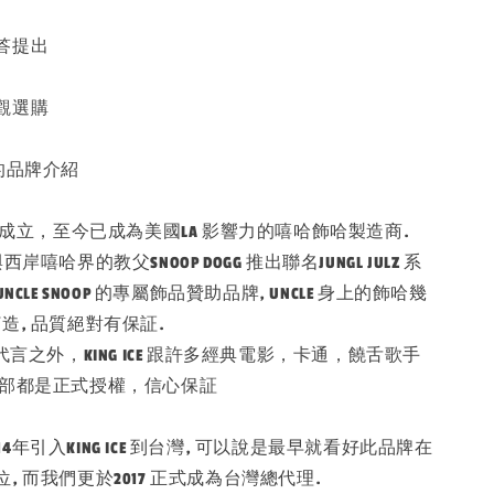
答提出
觀選購
E 的品牌介紹
於2005年成立，至今已成為美國LA 影響力的嘻哈飾哈製造商.
岸嘻哈界的教父SNOOP DOGG 推出聯名JUNGL JULZ 系
更是 UNCLE SNOOP 的專屬飾品贊助品牌, UNCLE 身上的飾哈幾
E 打造, 品質絕對有保証.
oop 代言之外，KING ICE 跟許多經典電影，卡通，饒舌歌手
全部都是正式授權，信心保証
2014年引入KING ICE 到台灣, 可以說是最早就看好此品牌在
, 而我們更於2017 正式成為台灣總代理.