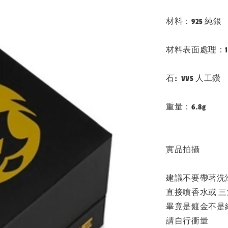
材料：925 純銀
材料表面處理：1
石: VVS 人工鑽
重量：6.8g
實品拍攝
建議不要帶著洗
直接噴香水或 
畢竟是鍍金不是
請自行衝量