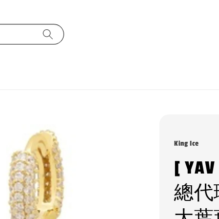
King Ice
[ YA
總代理
大葉葉