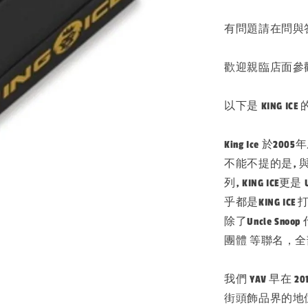
有問題請在問與
歡迎親臨店面參
以下是 KING IC
King Ice 
不能不提的是, 與西
列, KING ICE
乎都是KING IC
除了Uncle Sn
團體 等聯名，
我們 YAV 早在 
街頭飾品界的地位