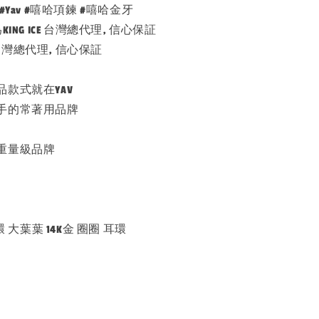
ce #Yav #嘻哈項鍊 #嘻哈金牙
ING ICE 台灣總代理, 信心保証
E 台灣總代理, 信心保証
款式就在YAV
手的常著用品牌
重量級品牌
環 大葉葉 14K金 圈圈 耳環