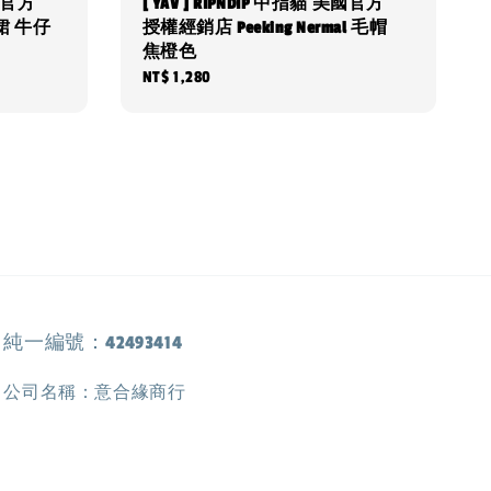
美國官方
[ YAV ] RIPNDIP 中指貓 美國官方
短裙 牛仔
授權經銷店 Peeking Nermal 毛帽
焦橙色
Regular
NT$ 1,280
price
純一編號：42493414
公司名稱：意合緣商行