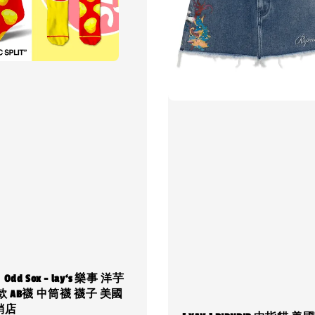
Odd Sox - lay‘s 樂事 洋芋
款 AB襪 中筒襪 襪子 美國
銷店