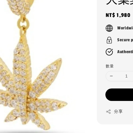
Regular
NT$ 1,980
price
Worldwi
Secure 
Authent
數量
分享