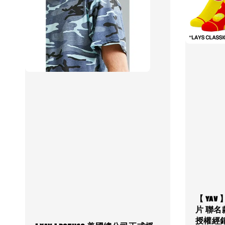
【 YAV 】
片 聯名
授權經