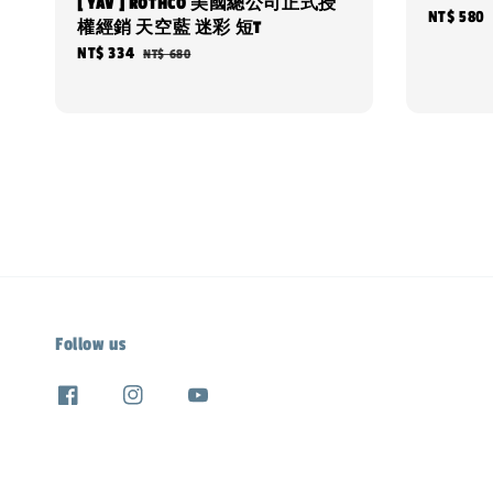
[ YAV ] ROTHCO 美國總公司正式授
Regular
NT$ 580
權經銷 天空藍 迷彩 短T
price
Sale
NT$ 334
Regular
NT$ 680
price
price
Follow us