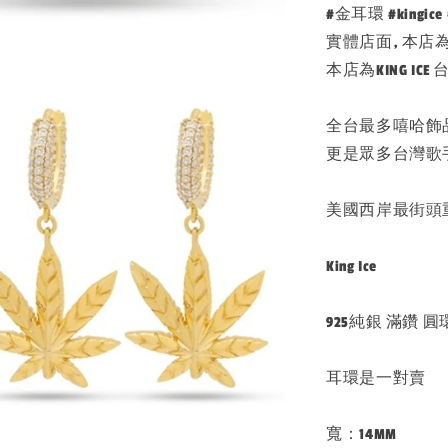
#金耳環 #kingi
實體店面, 本店為K
本店為KING IC
全台最多嘻哈飾品
更是眾多台灣歌
美國西岸最街頭
King Ice
925純銀 滿鑽 圓
耳環是一對賣
寬：14MM