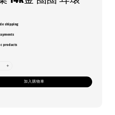
de shipping
payments
ic products
加入購物車