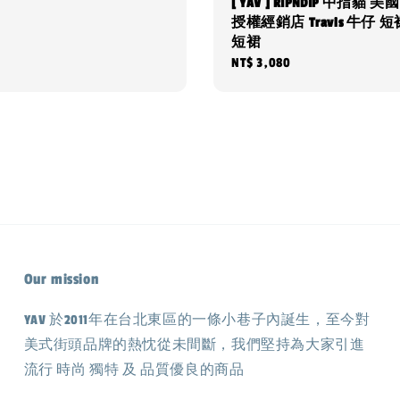
[ YAV ] RIPNDIP 中指貓 
授權經銷店 Travis 牛仔 
短裙
Regular
NT$ 3,080
price
Our mission
YAV 於2011年在台北東區的一條小巷子內誕生，至今對
美式街頭品牌的熱忱從未間斷，我們堅持為大家引進
流行 時尚 獨特 及 品質優良的商品