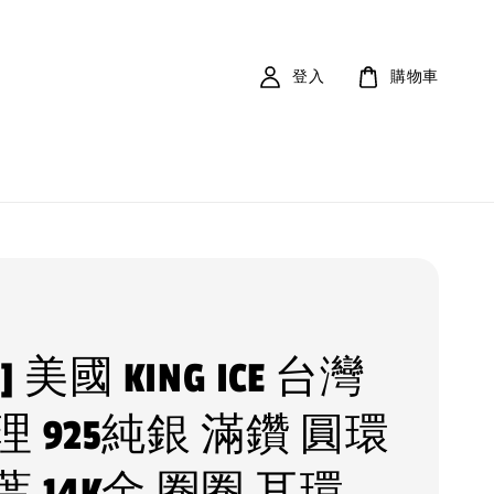
登入
購物車
V ] 美國 KING ICE 台灣
 925純銀 滿鑽 圓環
 14K金 圈圈 耳環