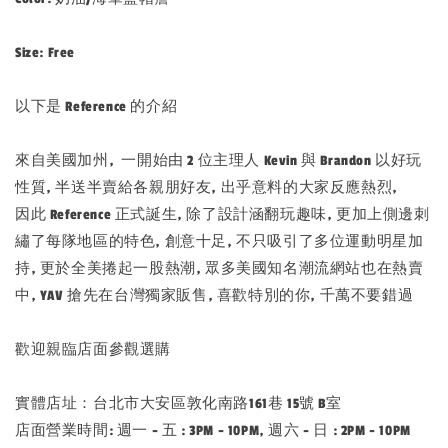
Size: Free
以下是 Reference 的介紹
來自美國加州, 一開始由 2 位主理人 Kevin 與 Brandon 以好玩
性質, 半送半賣給各親朋好友, 出乎意料的大家反應熱烈,
因此 Reference 正式誕生, 除了設計涵翻玩趣味, 更加上側邊刺
繡了每隊地區的特色, 創意十足, 不只吸引了多位運動明星加
持, 更於全美捲起一股熱潮, 眾多美國知名潮流網站也在熱賣
中, YAV 搶先在台灣獨家販售, 喜歡特別的你, 千萬不要錯過
歡迎親臨店面參觀選購
實體店址：台北市大安區敦化南路161巷 15號 B室
店面營業時間: 週一 - 五 : 3PM - 10PM, 週六 - 日 : 2PM - 10PM