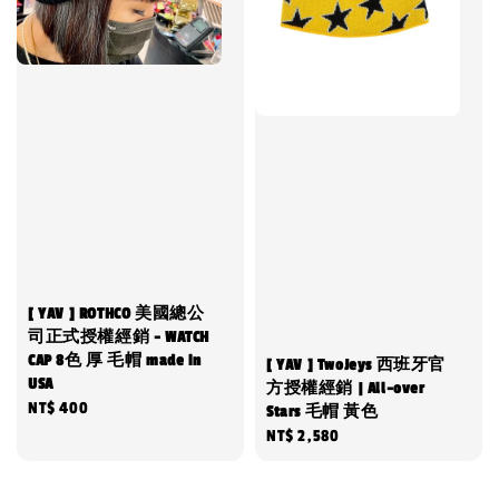
[ YAV ] ROTHCO 美國總公
司正式授權經銷 - WATCH
CAP 8色 厚 毛帽 made in
[ YAV ] TwoJeys 西班牙官
USA
方授權經銷 | All-over
Regular
NT$ 400
Stars 毛帽 黃色
price
Regular
NT$ 2,580
price