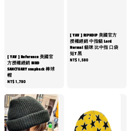
[ YAV ] RIPNDIP 美國官方
授權經銷 中指貓 Lord
Nermal 貓咪 比中指 口袋
短T 黑
[ YAV ] Reference 美國官
Regular
NT$ 1,580
方授權經銷 BIRD
price
SANCTUARY snapback 棒球
帽
Regular
NT$ 1,780
price