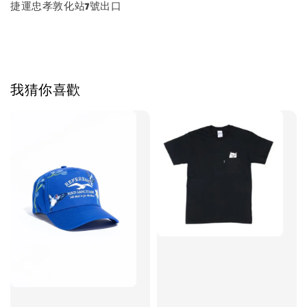
捷運忠孝敦化站7號出口
我猜你喜歡