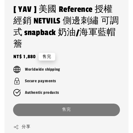
[ YAV ] 美國 Reference 授權
經銷 NETVILS 側邊刺繡 可調
式 snapback 奶油/海軍藍帽
簷
Regular
NT$ 1,880
售完
price
Worldwide shipping
Secure payments
Authentic products
售完
分享