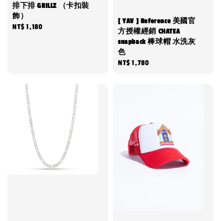
排下排 GRILLZ （卡扣裝
飾）
[ YAV ] Reference 美國官
Regular
NT$ 1,180
方授權經銷 CHATEA
price
snapback 棒球帽 水洗灰
色
Regular
NT$ 1,780
price