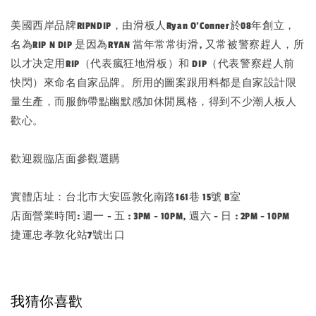
美國西岸品牌RIPNDIP，由滑板人Ryan O’Conner於08年創立，
名為RIP N DIP 是因為RYAN 當年常常街滑, 又常被警察趕人，所
以才决定用RIP（代表瘋狂地滑板）和 DIP（代表警察趕人前
快閃）來命名自家品牌。所用的圖案跟用料都是自家設計限
量生產，而服飾帶點幽默感加休閒風格，得到不少潮人板人
歡心。
歡迎親臨店面參觀選購
實體店址：台北市大安區敦化南路161巷 15號 B室
店面營業時間: 週一 - 五 : 3PM - 10PM, 週六 - 日 : 2PM - 10PM
捷運忠孝敦化站7號出口
我猜你喜歡