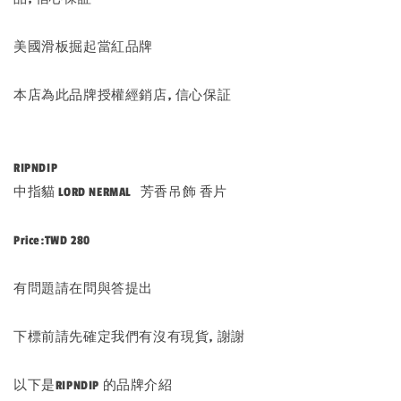
美國滑板掘起當紅品牌
本店為此品牌授權經銷店, 信心保証
RIPNDIP
中指貓 LORD NERMAL 芳香吊飾 香片
Price:TWD 280
有問題請在問與答提出
下標前請先確定我們有沒有現貨, 謝謝
以下是RIPNDIP 的品牌介紹