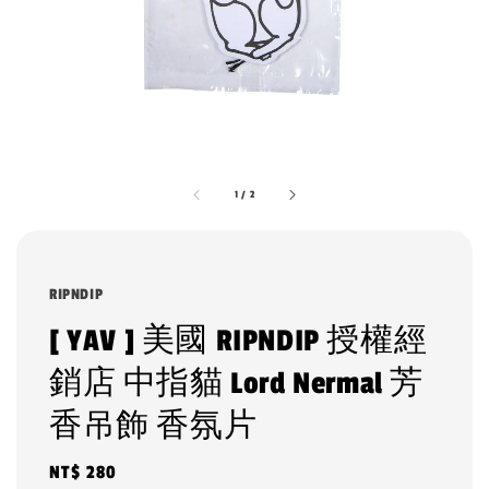
1
/
2
RIPNDIP
[ YAV ] 美國 RIPNDIP 授權經
銷店 中指貓 Lord Nermal 芳
香吊飾 香氛片
Regular
NT$ 280