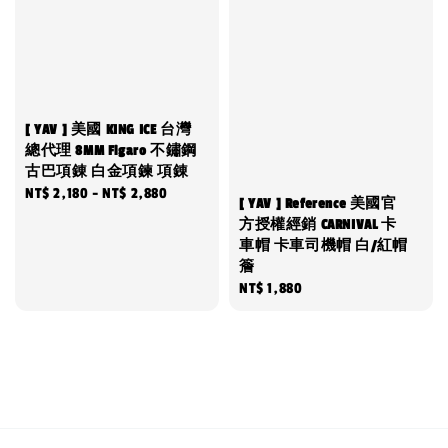
[ YAV ] 美國 KING ICE 台灣
總代理 8MM Figaro 不鏽鋼
古巴項錬 白金項鍊 項錬
Regular
NT$ 2,180
-
NT$ 2,880
[ YAV ] Reference 美國官
price
方授權經銷 CARNIVAL 卡
車帽 卡車司機帽 白/紅帽
簷
Regular
NT$ 1,880
price