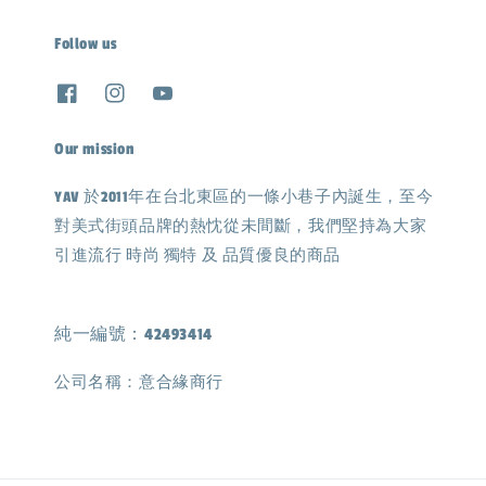
Follow us
Our mission
YAV 於2011年在台北東區的一條小巷子內誕生，至今
對美式街頭品牌的熱忱從未間斷，我們堅持為大家
引進流行 時尚 獨特 及 品質優良的商品
純一編號：42493414
公司名稱：意合緣商行