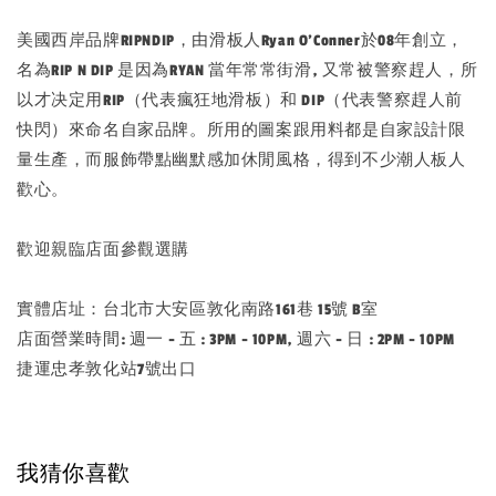
美國西岸品牌RIPNDIP，由滑板人Ryan O’Conner於08年創立，
名為RIP N DIP 是因為RYAN 當年常常街滑, 又常被警察趕人，所
以才决定用RIP（代表瘋狂地滑板）和 DIP（代表警察趕人前
快閃）來命名自家品牌。所用的圖案跟用料都是自家設計限
量生產，而服飾帶點幽默感加休閒風格，得到不少潮人板人
歡心。
歡迎親臨店面參觀選購
實體店址：台北市大安區敦化南路161巷 15號 B室
店面營業時間: 週一 - 五 : 3PM - 10PM, 週六 - 日 : 2PM - 10PM
捷運忠孝敦化站7號出口
我猜你喜歡