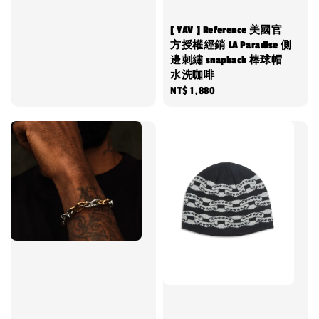
price
[ YAV ] Reference 美國官
方授權經銷 LA Paradise 側
邊刺繡 snapback 棒球帽
水洗咖啡
Regular
NT$ 1,880
price