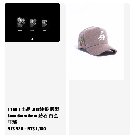
[ YAV ] 出品 .925純銀 圓型
5mm 6mm 8mm 鋯石 白金
耳環
Regular
NT$ 980
-
NT$ 1,180