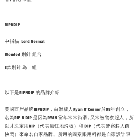
RIPNDIP
中指貓 Lord Nermal
Blonded 別針 組合
3款別針 為一組
以下是RIPNDIP 的品牌介紹
美國西岸品牌RIPNDIP，由滑板人Ryan O’Conner於08年創立，
名為RIP N DIP 是因為RYAN 當年常常街滑, 又常被警察趕人，所
以才决定用RIP（代表瘋狂地滑板）和 DIP（代表警察趕人前
快閃）來命名自家品牌。所用的圖案跟用料都是自家設計限