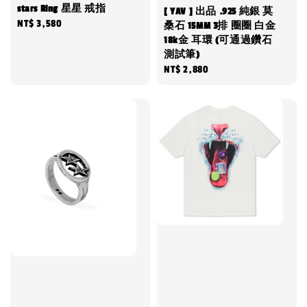
stars Ring 星星 戒指
[ YAV ] 出品 .925 純銀 莫
Regular
NT$ 3,580
桑石 15MM 3排 圈圈 白金
price
18k金 耳環 (可通過鑽石
測試筆)
Regular
NT$ 2,880
price