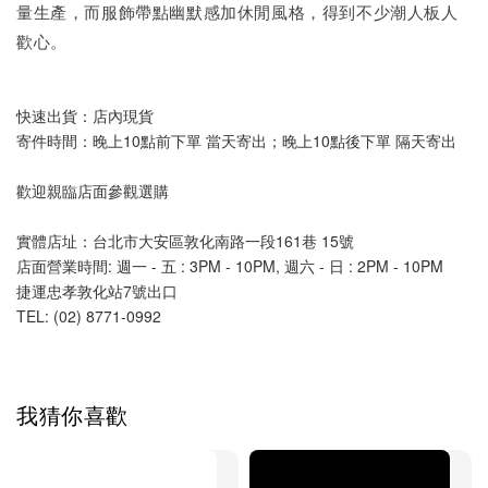
量生產，而服飾帶點幽默感加休閒風格，得到不少潮人板人
歡心。
快速出貨：店內現貨
寄件時間：晚上10點前下單 當天寄出；晚上10點後下單 隔天寄出
歡迎親臨店面參觀選購
實體店址：台北市大安區敦化南路一段161巷 15號
店面營業時間: 週一 - 五 : 3PM - 10PM, 週六 - 日 : 2PM - 10PM 
捷運忠孝敦化站7號出口
TEL: (02) 8771-0992 
我猜你喜歡