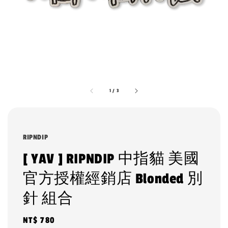
1
/
3
RIPNDIP
[ YAV ] RIPNDIP 中指貓 美國
官方授權經銷店 Blonded 別
針 組合
Regular
NT$ 780