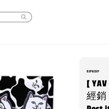
RIPNDIP
[ YA
經銷 中
Post