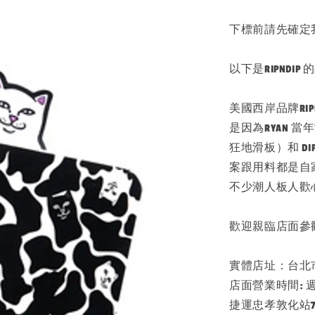
下標前請先確定
以下是RIPNDIP
美國西岸品牌RIPND
是因為RYAN 
狂地滑板）和 
案跟用料都是自
不少潮人板人歡
歡迎親臨店面參
實體店址：台北市大
店面營業時間: 週一 - 
捷運忠孝敦化站