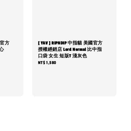
美國官方
[ YAV ] RIPNDIP 中指貓 美國官方
背心
授權經銷店 Lord Nermal 比中指
口袋 女生 短版T 淺灰色
Regular
NT$ 1,580
price