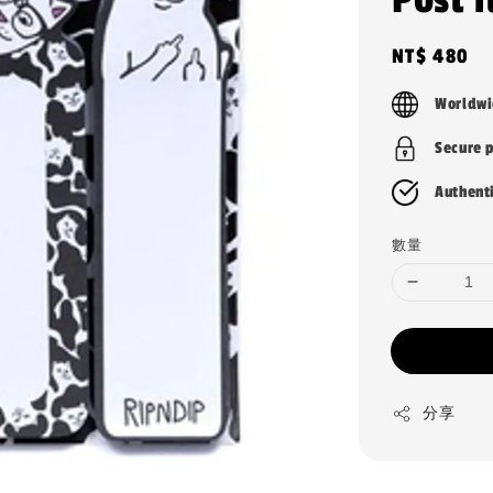
Regular
NT$ 480
price
Worldwi
Secure 
Authent
數量
分享