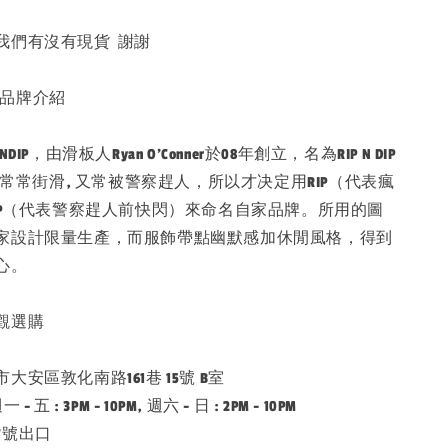
我們有沒有現貨 謝謝
 的品牌介紹
IP，由滑板人Ryan O’Conner於08年創立，名為RIP N DIP
當年常常街滑, 又常被警察趕人，所以才决定用RIP（代表瘋
DIP（代表警察趕人前快閃）來命名自家品牌。所用的圖
家設計限量生產，而服飾帶點幽默感加休閒風格，得到
心。
觀選購
安區敦化南路161巷 15號 B室
五 : 3PM - 10PM, 週六 - 日 : 2PM - 10PM
7號出口