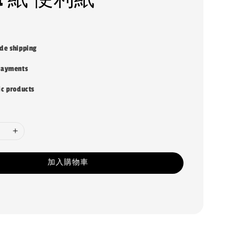
de shipping
payments
ic products
加入購物車