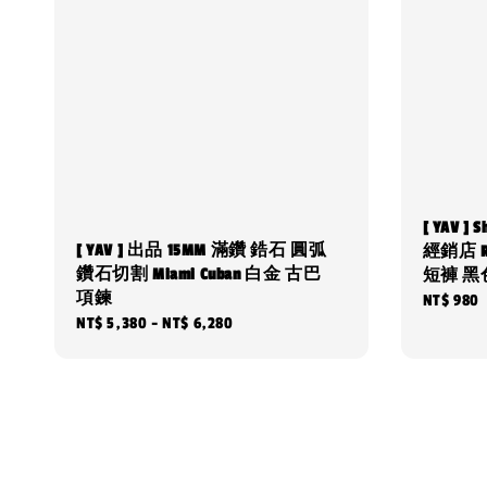
[ YAV 
[ YAV ] 出品 15MM 滿鑽 鋯石 圓弧
經銷店 Re
鑽石切割 Miami Cuban 白金 古巴
短褲 黑
項鍊
Regular
NT$ 980
Regular
NT$ 5,380
-
NT$ 6,280
price
price