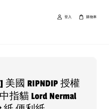
登入
購物車
V ] 美國 RIPNDIP 授權
指貓 Lord Nermal
 it 紙 便利紙