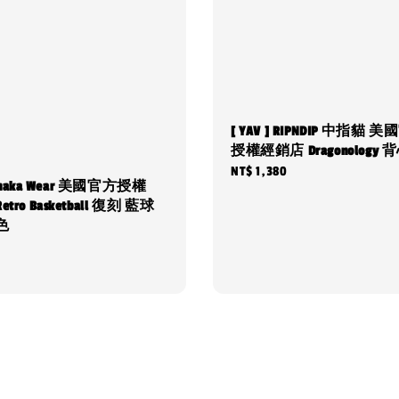
[ YAV ] RIPNDIP 中指貓 
授權經銷店 Dragonology 
Regular
NT$ 1,380
] Shaka Wear 美國官方授權
price
tro Basketball 復刻 藍球
色