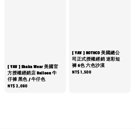
[ YAV ] ROTHCO 美國總公
司正式授權經銷 迷彩短
褲 6色 六色沙漠
[ YAV ] Shaka Wear 美國官
Regular
NT$ 1,500
方授權經銷店 Balloon 牛
仔褲 黑色 / 牛仔色
price
Regular
NT$ 2,080
price