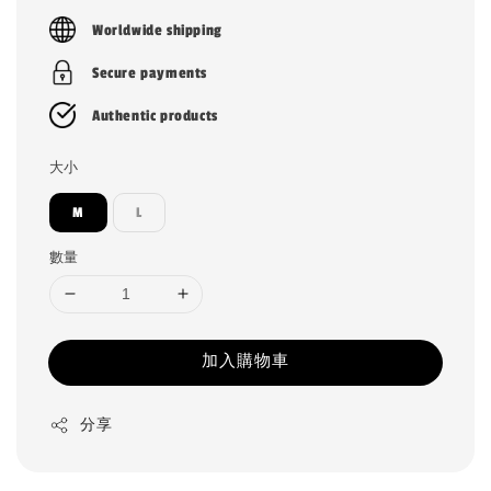
price
Worldwide shipping
Secure payments
Authentic products
大小
M
L
數量
加入購物車
分享