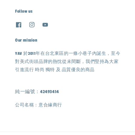
Follow us
Our mission
YAV 於2011年在台北東區的一條小巷子內誕生，至今
對美式街頭品牌的熱忱從未間斷，我們堅持為大家
引進流行 時尚 獨特 及 品質優良的商品
純一編號：42493414
公司名稱：意合緣商行