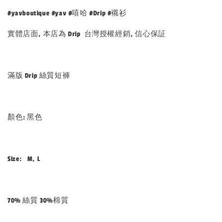
#yavboutique #yav #嘻哈 #Drip #襯衫
實體店面, 本店為 Drip 台灣授權經銷, 信心保証
滿版 Drip 絲質短褲
顏色: 黑色
Size: M, L
70% 絲質 30%棉質