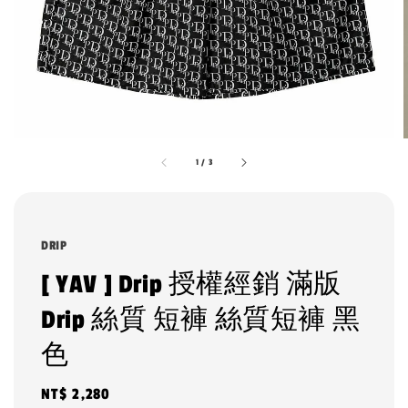
1
/
3
DRIP
[ YAV ] Drip 授權經銷 滿版
Drip 絲質 短褲 絲質短褲 黑
色
Regular
NT$ 2,280