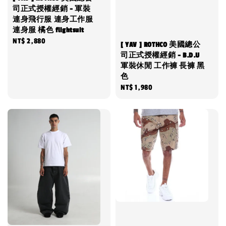
司正式授權經銷 - 軍裝
連身飛行服 連身工作服
連身服 橘色 flightsuit
Regular
NT$ 2,880
[ YAV ] ROTHCO 美國總公
price
司正式授權經銷 - B.D.U
軍裝休閒 工作褲 長褲 黑
色
Regular
NT$ 1,980
price