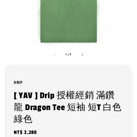
1
/
9
DRIP
[ YAV ] Drip 授權經銷 滿鑽
龍 Dragon Tee 短袖 短T 白色
綠色
Regular
NT$ 2,280