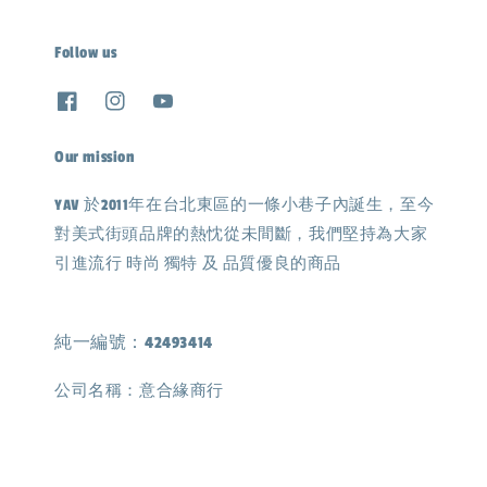
Follow us
Our mission
YAV 於2011年在台北東區的一條小巷子內誕生，至今
對美式街頭品牌的熱忱從未間斷，我們堅持為大家
引進流行 時尚 獨特 及 品質優良的商品
純一編號：42493414
公司名稱：意合緣商行