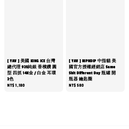
[ YAV ] 美國 KING ICE 台灣
[ YAV ] RIPNDIP 中指貓 美
總代理 925純銀 香檳鑽 圓
國官方授權經銷店 Same
型 四抓 14K金 / 白金 耳環
Shit Different Day 瓶罐 開
2色
瓶器 鑰匙圈
Regular
NT$ 1,180
Regular
NT$ 580
price
price