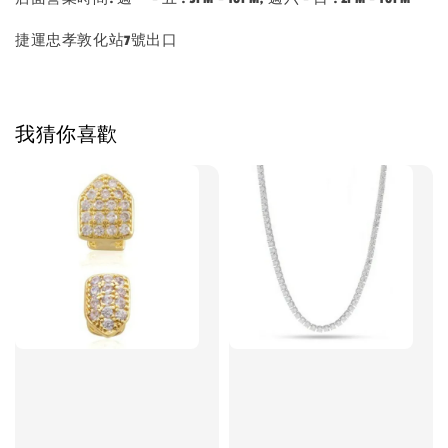
捷運忠孝敦化站7號出口
我猜你喜歡