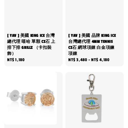
[ YAV ] 美國 KING ICE 台灣
[ YAV ] 美國 品牌 KING ICE
總代理 嘻哈 單顆 CZ石 上
台灣總代理 4MM TENNIS
排下排 GRILLZ （卡扣裝
CZ石 網球項錬 白金項鍊
飾）
項錬
Regular
NT$ 1,180
Regular
NT$ 3,480
-
NT$ 4,180
price
price