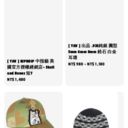
[ YAV ] 出品 .925純銀 圓型
5mm 6mm 8mm 鋯石 白金
耳環
[ YAV ] RIPNDIP 中指貓 美
Regular
NT$ 980
-
NT$ 1,180
國官方授權經銷店- Skull
price
and Bones 短T
Regular
NT$ 1,480
price