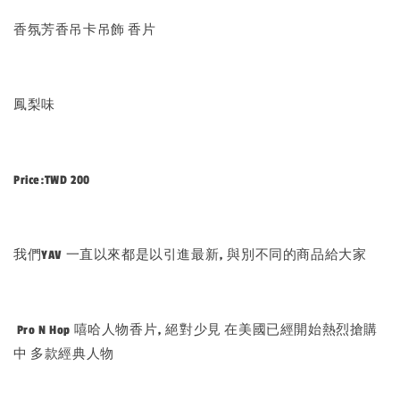
香氛芳香吊卡吊飾 香片
鳳梨味
Price:TWD 200
我們YAV 一直以來都是以引進最新, 與別不同的商品給大家
Pro N Hop 嘻哈人物香片, 絕對少見 在美國已經開始熱烈搶購
中 多款經典人物