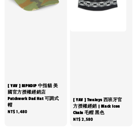
[ YAV ] RIPNDIP 中指貓 美
國官方授權經銷店
Patchwork Dad Hat 可調式
[ YAV ] TwoJeys 西班牙官
帽
方授權經銷 | Black Icon
Regular
NT$ 1,480
Chain 毛帽 黑色
price
Regular
NT$ 2,580
price