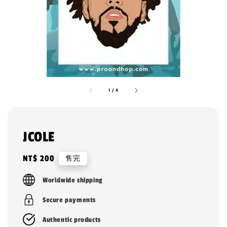
1
/
4
JCOLE
Regular
NT$ 200
售完
price
Worldwide shipping
Secure payments
Authentic products