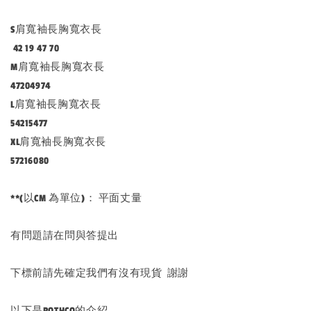
S肩寬袖長胸寬衣長
42 19 47 70
M肩寬袖長胸寬衣長
47204974
L肩寬袖長胸寬衣長
54215477
XL肩寬袖長胸寬衣長
57216080
**(以CM 為單位)： 平面丈量
有問題請在問與答提出
下標前請先確定我們有沒有現貨 謝謝
以下是ROTHCO的介紹