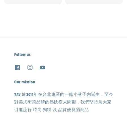
price
Follow us
Our mission
YAV 於2011年在台北東區的一條小巷子內誕生，至今
對美式街頭品牌的熱忱從未間斷，我們堅持為大家
引進流行 時尚 獨特 及 品質優良的商品