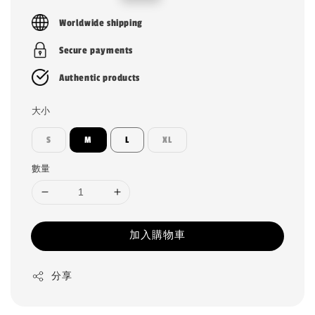
price
price
Worldwide shipping
Secure payments
Authentic products
大小
S
M
L
XL
數量
加入購物車
分享