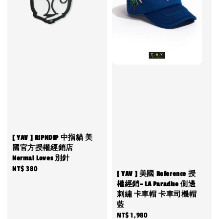
[ YAV ] RIPNDIP 中指貓 美
國官方授權經銷店
Nermal Loves 別針
Regular
NT$ 380
[ YAV ] 美國 Reference 授
price
權經銷- LA Paradise 側邊
刺繡 卡車帽 卡車司機帽
藍
Regular
NT$ 1,980