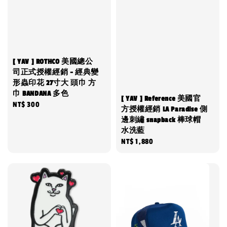
[ YAV ] ROTHCO 美國總公
司正式授權經銷 - 經典變
形蟲印花 27寸大 頭巾 方
巾 BANDANA 多色
[ YAV ] Reference 美國官
Regular
NT$ 300
方授權經銷 LA Paradise 側
price
邊刺繡 snapback 棒球帽
水洗藍
Regular
NT$ 1,880
price