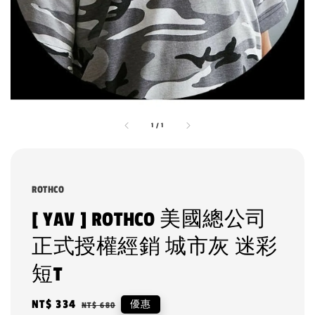
1
/
1
ROTHCO
[ YAV ] ROTHCO 美國總公司
正式授權經銷 城市灰 迷彩
短T
Sale
NT$ 334
Regular
優惠
NT$ 680