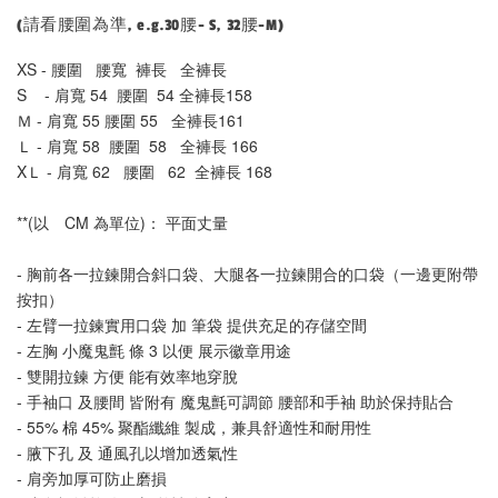
(請看腰圍為準, e.g.30腰- S, 32腰-M)
XS - 腰圍   腰寬  褲長   全褲長
S    - 肩寬 54  腰圍  54 全褲長158
Ｍ - 肩寬 55 腰圍 55   全褲長161    
Ｌ - 肩寬 58  腰圍  58   全褲長 166
XＬ - 肩寬 62   腰圍   62  全褲長 168
**(以　CM 為單位)： 平面丈量
- 胸前各一拉鍊開合斜口袋、大腿各一拉鍊開合的口袋（一邊更附帶
按扣）
- 左臂一拉鍊實用口袋 加 筆袋 提供充足的存儲空間
- 左胸 小魔鬼氈 條 3 以便 展示徽章用途
- 雙開拉鍊 方便 能有效率地穿脫
- 手袖口 及腰間 皆附有 魔鬼氈可調節 腰部和手袖 助於保持貼合
- 55% 棉 45% 聚酯纖維 製成，兼具舒適性和耐用性
- 腋下孔 及 通風孔以增加透氣性
- 肩旁加厚可防止磨損