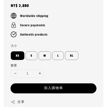
Regular
NT$ 2,880
price
Worldwide shipping
Secure payments
Authentic products
大小
XS
S
M
L
XL
數量
加入購物車
分享