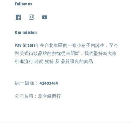
Follow us
Our mission
YAV 於2011年在台北東區的一條小巷子內誕生，至今
對美式街頭品牌的熱忱從未間斷，我們堅持為大家
引進流行 時尚 獨特 及 品質優良的商品
純一編號：42493414
公司名稱：意合緣商行