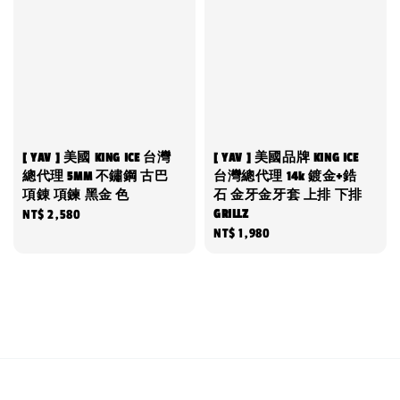
[ YAV ] 美國 KING ICE 台灣
[ YAV ] 美國品牌 KING ICE
總代理 5MM 不鏽鋼 古巴
台灣總代理 14k 鍍金+鋯
項錬 項鍊 黑金 色
石 金牙金牙套 上排 下排
GRILLZ
Regular
NT$ 2,580
Regular
NT$ 1,980
price
price