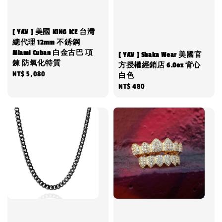
[ YAV ] 美國 KING ICE 台灣
總代理 12mm 不銹鋼
Miami Cuban 白金古巴 項
[ YAV ] Shaka Wear 美國官
鍊 防氧化特質
方授權經銷店 6.0oz 背心
Regular
NT$ 5,080
白色
price
Regular
NT$ 480
price