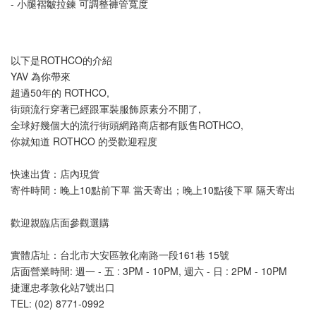
- 小腿褶皺拉鍊 可調整褲管寬度
以下是ROTHCO的介紹
YAV 為你帶來
超過50年的 ROTHCO,
街頭流行穿著已經跟軍裝服飾原素分不開了,
全球好幾個大的流行街頭網路商店都有販售ROTHCO,
你就知道 ROTHCO 的受歡迎程度
快速出貨：店內現貨
寄件時間：晚上10點前下單 當天寄出；晚上10點後下單 隔天寄出
歡迎親臨店面參觀選購
實體店址：台北市大安區敦化南路一段161巷 15號
店面營業時間: 週一 - 五 : 3PM - 10PM, 週六 - 日 : 2PM - 10PM 
捷運忠孝敦化站7號出口
TEL: (02) 8771-0992 