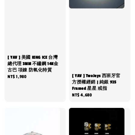
[ YAV ] 美國 KING ICE 台灣
總代理 3MM 不鏽鋼 14K金
古巴 項錬 防氧化特質
[ YAV ] TwoJeys 西班牙官
Regular
NT$ 1,980
方授權經銷 | 純銀 925
price
Framed 星星 戒指
Regular
NT$ 4,680
price