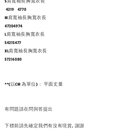
S肩寬袖長胸寬衣長
4219 4770
M肩寬袖長胸寬衣長
47204974
L肩寬袖長胸寬衣長
54215477
XL肩寬袖長胸寬衣長
57216080
**(以CM 為單位)： 平面丈量
有問題請在問與答提出
下標前請先確定我們有沒有現貨, 謝謝