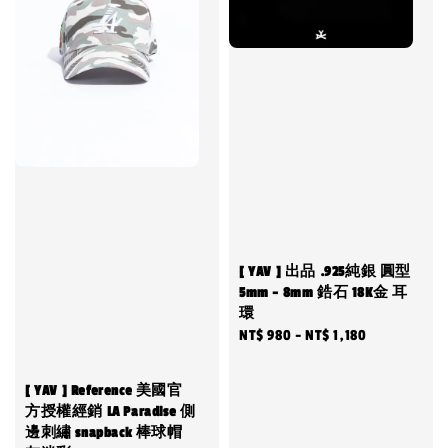
[ YAV ] 出品 .925純銀 圓型
5mm - 8mm 鋯石 18K金 耳
環
Regular
NT$ 980
-
NT$ 1,180
price
[ YAV ] Reference 美國官
方授權經銷 LA Paradise 側
邊刺繡 snapback 棒球帽