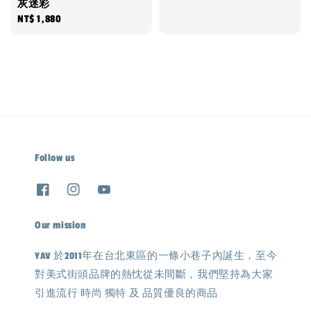
灰迷彩
Regular
NT$ 1,880
price
Follow us
Our mission
YAV 於2011年在台北東區的一條小巷子內誕生，至今
對美式街頭品牌的熱忱從未間斷，我們堅持為大家
引進流行 時尚 獨特 及 品質優良的商品