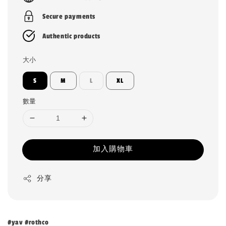
Secure payments
Authentic products
大小
S
M
L
XL
數量
加入購物車
分享
#yav #rothco