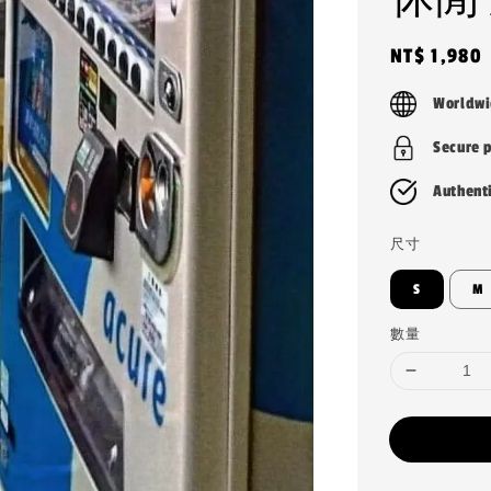
Regular
NT$ 1,980
price
Worldwi
Secure 
Authent
尺寸
S
M
數量