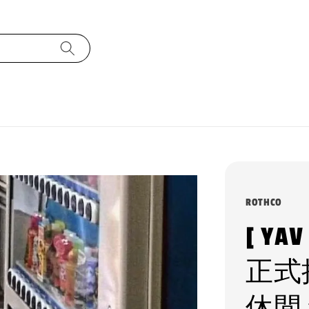
ROTHCO
[ YA
正式授
休閒