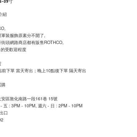
5-39寸
介紹
O,
軍裝服飾原素分不開了,
街頭網路商店都有販售ROTHCO,
O 的受歡迎程度
貨
點前下單 當天寄出；晚上10點後下單 隔天寄出
選購
安區敦化南路一段161巷 15號
: 3PM - 10PM, 週六 - 日 : 2PM - 10PM 
出口
92 