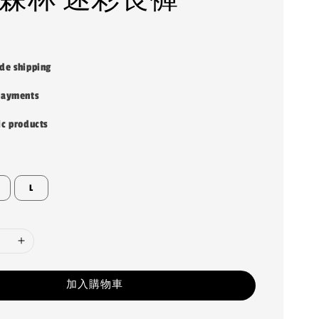
de shipping
payments
ic products
L
加入購物車