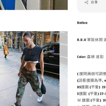
分享
Rothco
B.D.U 軍裝休閒
Color: 森林 迷彩
( 腰間兩側可調
(請看腰圍為準, e.g
XS腰圍 (平量) 2
S腰圍 (平量) 27-
Ｍ 腰圍 (平量) 31