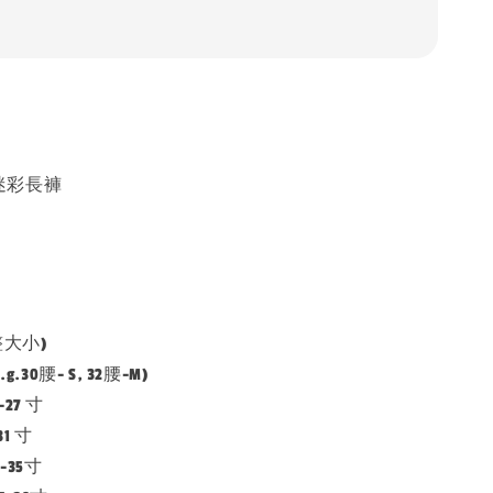
 迷彩長褲
整大小)
.30腰- S, 32腰-M)
3-27 寸
31 寸
-35寸