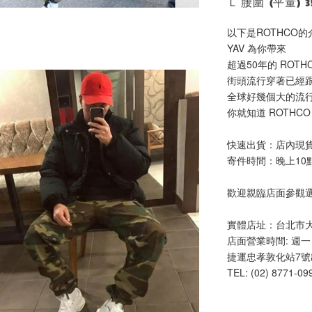
Ｌ 腰圍 (平量) 3
以下是ROTHCO的
YAV 為你帶來
超過50年的 ROTHC
街頭流行穿著已經跟
全球好幾個大的流行
你就知道 ROTHC
快速出貨：店內現
寄件時間：晚上10
歡迎親臨店面參觀
實體店址：台北市大
店面營業時間: 週一 - 五 
捷運忠孝敦化站7號
TEL: (02) 8771-09