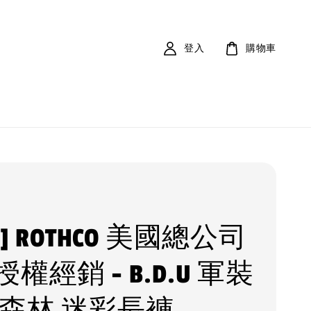
登入
購物車
V ] ROTHCO 美國總公司
權經銷 - B.D.U 軍裝
 森林 迷彩長褲