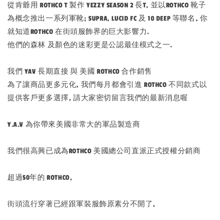
從肯爺用 ROTHCO T 製作 YEZZY SEASON 2 長T, 並以ROTHCO 靴子
為概念推出一系列軍靴; SUPRA, LUCID FC 及 10 DEEP 等聯名, 你
就知道ROTHCO 在街頭服飾界的巨大影響力.
他們的森林 及顏色的迷彩更是公認最佳模式之一.
我們 YAV 長期直接 與 美國 ROTHCO 合作銷售
為了讓商品更多元化, 我們每月都會引進 ROTHCO 不同款式以
提供客戶更多選擇, 請大家密切留言我們的最新消息喔
Y.A.V 為你帶來美國非常大的軍品製造商
我們很高興已成為ROTHCO 美國總公司直派正式授權分銷商
超過50年的 ROTHCO,
街頭流行穿著已經跟軍裝服飾原素分不開了,