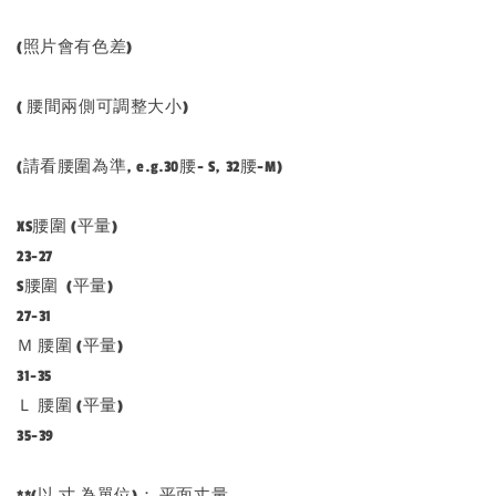
(照片會有色差)
( 腰間兩側可調整大小)
(請看腰圍為準, e.g.30腰- S, 32腰-M)
XS腰圍 (平量)
23-27
S腰圍 (平量)
27-31
Ｍ 腰圍 (平量)
31-35
Ｌ 腰圍 (平量)
35-39
**(以 寸 為單位)： 平面丈量