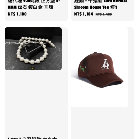
總代理 925純銀 正方型 5-
經銷 - 中指貓 Lord Nermal
8MM CZ石 鍍白金 耳環
Shroom House Tee 短T
Regular
NT$ 1,180
Sale
NT$ 1,184
Regular
NT$ 1,480
price
price
price