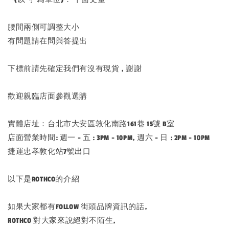
腰間兩側可調整大小
有問題請在問與答提出
下標前請先確定我們有沒有現貨 , 謝謝
歡迎親臨店面參觀選購
實體店址：台北市大安區敦化南路161巷 15號 B室
店面營業時間: 週一 - 五 : 3PM - 10PM, 週六 - 日 : 2PM - 10PM
捷運忠孝敦化站7號出口
以下是ROTHCO的介紹
如果大家都有FOLLOW 街頭品牌資訊的話,
ROTHCO 對大家來說絕對不陌生,