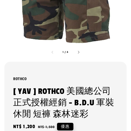
1
/
4
ROTHCO
[ YAV ] ROTHCO 美國總公司
正式授權經銷 - B.D.U 軍裝
休閒 短褲 森林迷彩
Sale
NT$ 1,200
Regular
優惠
NT$ 1,500