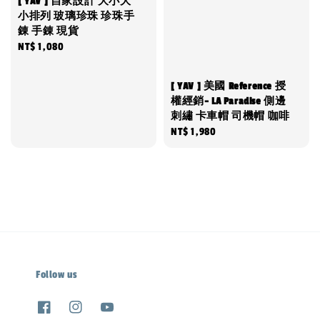
[ YAV ] 自家設計 大小大
小排列 玻璃珍珠 珍珠手
錬 手錬 現貨
Regular
NT$ 1,080
price
[ YAV ] 美國 Reference 授
權經銷- LA Paradise 側邊
刺繡 卡車帽 司機帽 咖啡
Regular
NT$ 1,980
price
Follow us