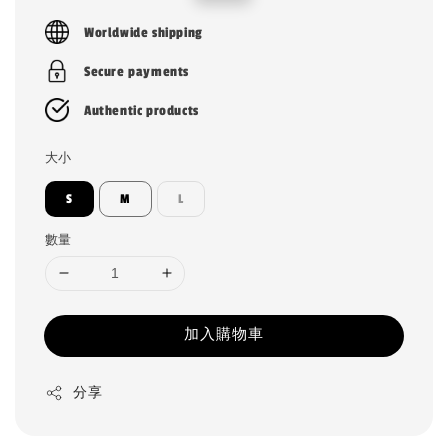
price
price
Worldwide shipping
Secure payments
Authentic products
大小
S
M
L
數量
加入購物車
分享