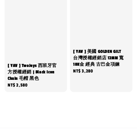
[ YAV ] 美國 GOLDEN GILT
台灣授權經銷店 12MM 寬
18K金 經典 古巴金項鍊
[ YAV ] TwoJeys 西班牙官
Regular
NT$ 3,280
方授權經銷 | Black Icon
Chain 毛帽 黑色
price
Regular
NT$ 2,580
price