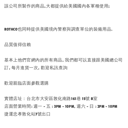
該公司所製作的商品,大都提供給美國國內各軍種使用;
ROTHCO也同時提供美國境內警察與調查單位的裝備用品.
品質值得信賴
基本上他們官網內的所有商品, 我們都可以直接跟美國總公司
訂, 每月進貨一次, 歡迎私訊查詢
歡迎親臨店面參觀選購
實體店址：台北市大安區敦化南路161巷 15號 B室
店面營業時間: 週一 - 五 : 3PM - 10PM, 週六 - 日 : 2PM - 10PM
捷運忠孝敦化站7號出口