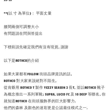
**(以 寸 為單位)： 平面丈量
腰間兩側可調整大小
有問題請在問與答提出
下標前請先確定我們有沒有現貨, 謝謝
以下是ROTHCO的介紹
如果大家都有FOLLOW 街頭品牌資訊的話,
ROTHCO 對大家來說絕對不陌生,
從肯爺用 ROTHCO T 製作 YEZZY SEASON 2 長T, 並以ROTHCO 靴子
為概念推出一系列軍靴; SUPRA, LUCID FC 及 10 DEEP 等聯名, 你
就知道ROTHCO 在街頭服飾界的巨大影響力.
他們的森林 及顏色的迷彩更是公認最佳模式之一.