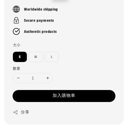
price
price
Worldwide shipping
Secure payments
Authentic products
大小
S
M
L
數量
加入購物車
分享