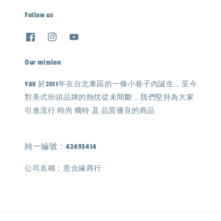
Follow us
Our mission
YAV 於2011年在台北東區的一條小巷子內誕生，至今
對美式街頭品牌的熱忱從未間斷，我們堅持為大家
引進流行 時尚 獨特 及 品質優良的商品
純一編號：42493414
公司名稱：意合緣商行