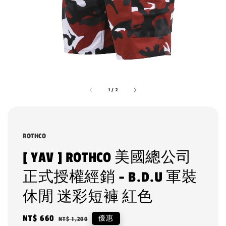
1
/
2
ROTHCO
[ YAV ] ROTHCO 美國總公司
正式授權經銷 - B.D.U 軍裝
休閒 迷彩短褲 紅色
Sale
NT$ 660
Regular
優惠
NT$ 1,200