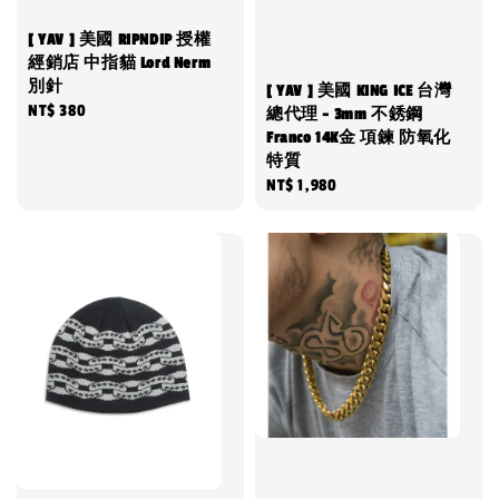
[ YAV ] 美國 RIPNDIP 授權
經銷店 中指貓 Lord Nerm
別針
[ YAV ] 美國 KING ICE 台灣
Regular
NT$ 380
總代理 - 3mm 不銹鋼
price
Franco 14K金 項鍊 防氧化
特質
Regular
NT$ 1,980
price