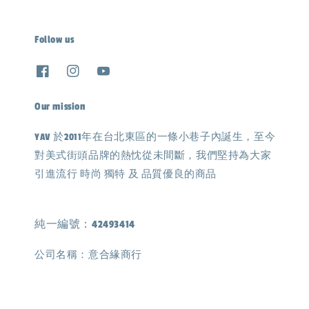
Follow us
Our mission
YAV 於2011年在台北東區的一條小巷子內誕生，至今
對美式街頭品牌的熱忱從未間斷，我們堅持為大家
引進流行 時尚 獨特 及 品質優良的商品
純一編號：42493414
公司名稱：意合緣商行