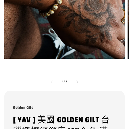
1
/
8
Golden Gilt
[ YAV ] 美國 GOLDEN GILT 台