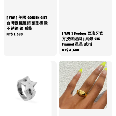
[ YAV ] 美國 GOLDEN GILT
台灣授權經銷 葉形圖騰
不銹鋼 銀 戒指
[ YAV ] TwoJeys 西班牙官
Regular
NT$ 1,580
方授權經銷 | 純銀 925
price
Framed 星星 戒指
Regular
NT$ 4,680
price