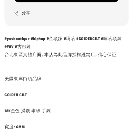
分享
#yavboutique #hiphop #金項鍊 #嘻哈 #GOLDENGILT #嘻哈項錬
#YAV #古巴錬
台北東區實體店面, 本店為此品牌授權經銷店, 信心保証
美國東岸街頭品牌
GOLDEN GILT
18K金色 滿鑽 串珠 手鍊
寬度: 6MM