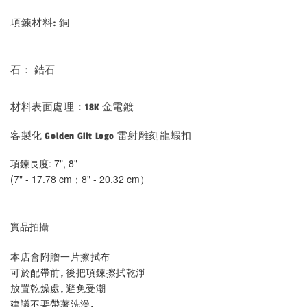
項鍊材料: 銅
石： 鋯石
材料表面處理：18K 金電鍍
客製化 Golden Gilt Logo 雷射雕刻龍蝦扣
項鍊長度: 7", 8"
(7" - 17.78 cm；8" - 20.32 cm）
實品拍攝
本店會附贈一片擦拭布
可於配帶前, 後把項錬擦拭乾淨
放置乾燥處, 避免受潮
建議不要帶著洗澡,