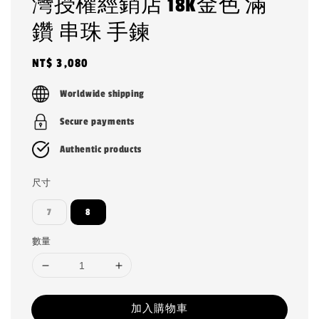
灣授權經銷店 18K金色 滿
鑽 串珠 手鍊
Regular
NT$ 3,080
price
Worldwide shipping
Secure payments
Authentic products
尺寸
7
8
數量
加入購物車