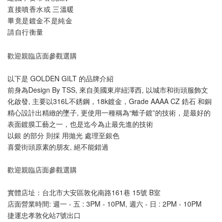
直接噴香水或 三溫暖
畢竟是鍍金不是純金
請自行衡量
歡迎親臨店面參觀選購
以下是 GOLDEN GILT 的品牌介紹
前身為Design By TSS, 來自美國東岸紐澤西, 以城市和街頭服飾文
化啟發, 主要以316L不銹鋼，18k鍍金，Grade AAAA CZ 鋯石 和銅 
精心設計出精緻的墜子, 更使用一種稱為“離子鍍”的技術，是最好的
表面鍍膜工藝之一，也是迄今為止最先進的技術
以銀 的部分 則採 用拋光 處理至銀色
喜愛街頭原素的朋友, 絕不能錯過
歡迎親臨店面參觀選購
實體店址：台北市大安區敦化南路161巷 15號 B室
店面營業時間: 週一 - 五 : 3PM - 10PM, 週六 - 日 : 2PM - 10PM
捷運忠孝敦化站7號出口