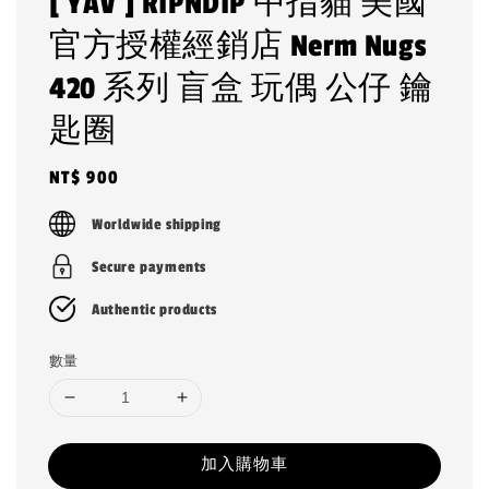
[ YAV ] RIPNDIP 中指貓 美國
官方授權經銷店 Nerm Nugs
420 系列 盲盒 玩偶 公仔 鑰
匙圈
Regular
NT$ 900
price
Worldwide shipping
Secure payments
Authentic products
數量
加入購物車