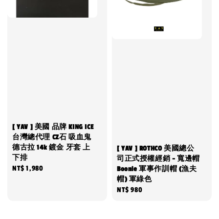
[ YAV ] 美國 品牌 KING ICE
台灣總代理 CZ石 吸血鬼
德古拉 14k 鍍金 牙套 上
[ YAV ] ROTHCO 美國總公
下排
司正式授權經銷 - 寬邊帽
Regular
NT$ 1,980
Boonie 軍事作訓帽 (漁夫
帽) 軍綠色
price
Regular
NT$ 980
price