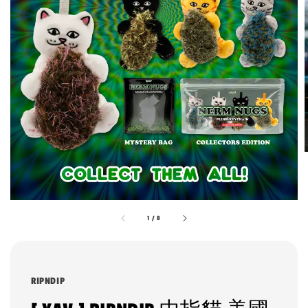
1
/
8
RIPNDIP