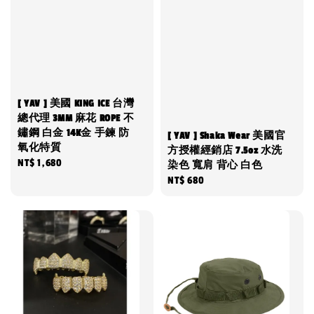
[ YAV ] 美國 KING ICE 台灣
總代理 3MM 麻花 ROPE 不
鏽鋼 白金 14K金 手鍊 防
[ YAV ] Shaka Wear 美國官
氧化特質
方授權經銷店 7.5oz 水洗
Regular
NT$ 1,680
染色 寬肩 背心 白色
price
Regular
NT$ 680
price