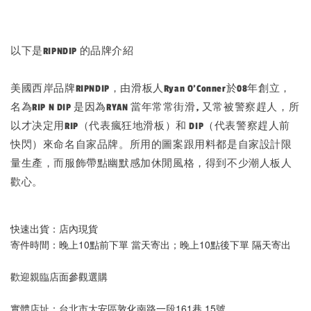
以下是RIPNDIP 的品牌介紹
美國西岸品牌RIPNDIP，由滑板人Ryan O’Conner於08年創立，
名為RIP N DIP 是因為RYAN 當年常常街滑, 又常被警察趕人，所
以才决定用RIP（代表瘋狂地滑板）和 DIP（代表警察趕人前
快閃）來命名自家品牌。所用的圖案跟用料都是自家設計限
量生產，而服飾帶點幽默感加休閒風格，得到不少潮人板人
歡心。
快速出貨：店內現貨
寄件時間：晚上10點前下單 當天寄出；晚上10點後下單 隔天寄出
歡迎親臨店面參觀選購
實體店址：台北市大安區敦化南路一段161巷 15號