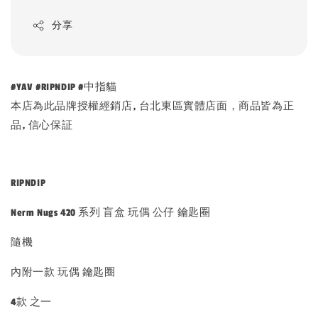
分享
#YAV #RIPNDIP #中指貓
本店為此品牌授權經銷店, 台北東區實體店面，商品皆為正
品, 信心保証
RIPNDIP
Nerm Nugs 420 系列 盲盒 玩偶 公仔 鑰匙圈
隨機
內附一款 玩偶 鑰匙圈
4款 之一