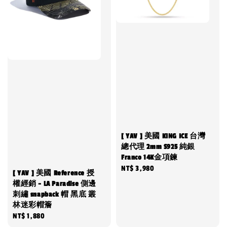
[ YAV ] 美國 KING ICE 台灣
總代理 2mm S925 純銀
Franco 14K金項鍊
Regular
NT$ 3,980
[ YAV ] 美國 Reference 授
price
權經銷 - LA Paradise 側邊
刺繡 snapback 帽 黑底 叢
林迷彩帽簷
Regular
NT$ 1,880