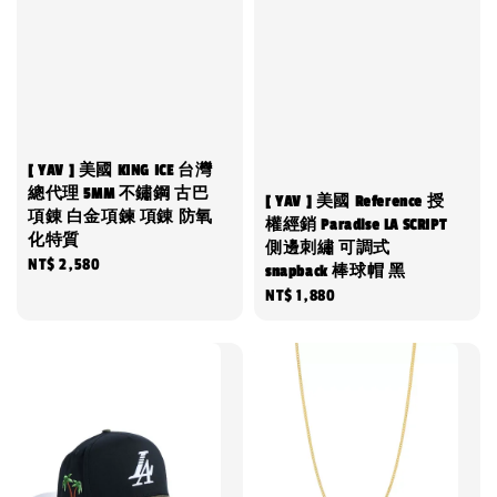
[ YAV ] 美國 KING ICE 台灣
總代理 5MM 不鏽鋼 古巴
[ YAV ] 美國 Reference 授
項錬 白金項鍊 項錬 防氧
權經銷 Paradise LA SCRIPT
化特質
側邊刺繡 可調式
Regular
NT$ 2,580
snapback 棒球帽 黑
price
Regular
NT$ 1,880
price