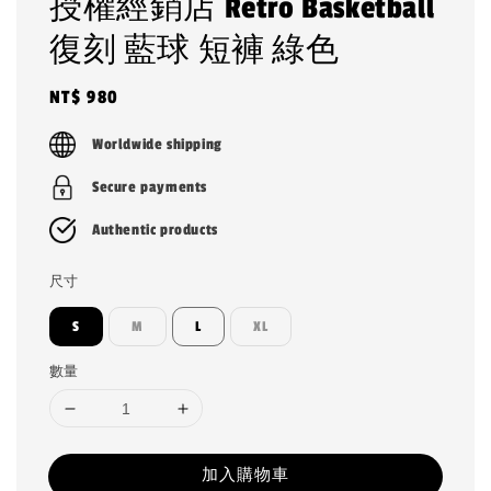
授權經銷店 Retro Basketball
復刻 藍球 短褲 綠色
Regular
NT$ 980
price
Worldwide shipping
Secure payments
Authentic products
尺寸
S
M
L
XL
數量
加入購物車