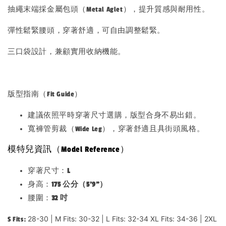
抽繩末端採金屬包頭（Metal Aglet），提升質感與耐用性。
彈性鬆緊腰頭，穿著舒適，可自由調整鬆緊。
三口袋設計，兼顧實用收納機能。
版型指南（Fit Guide）
建議依照平時穿著尺寸選購，版型合身不易出錯。
寬褲管剪裁（Wide Leg），穿著舒適且具街頭風格。
模特兒資訊（Model Reference）
穿著尺寸：
L
身高：
175 公分（5'9"）
腰圍：
32 吋
28-30 | M Fits: 30-32 | L Fits: 32-34 XL Fits: 34-36 | 2XL
S Fits: