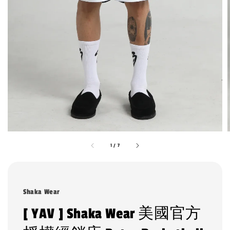
1
/
7
Shaka Wear
[ YAV ] Shaka Wear 美國官方