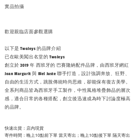
實品拍攝
歡迎親臨店面參觀選購
以下是 TwoJeys 的品牌介紹
已在歐美闖出名堂的 TwoJeys
創立於 2019 年 西班牙的 巴賽隆納配件品牌，由西班牙網紅
Joan Margarit 與 Biel Juste 聯手打造，設計強調奔放、狂野、
自由的生活方式，跳脫傳統時尚思維，卻能保有復古美學。
全系列商品皆為西班牙手工製作，中性風格堆疊飾品的層次
感，適合日常的各種搭配，創立後迅速成為時下討論度極高
的品牌。
快速出貨：店內現貨
寄件時間：晚上10點前下單 當天寄出；晚上10點後下單 隔天寄出