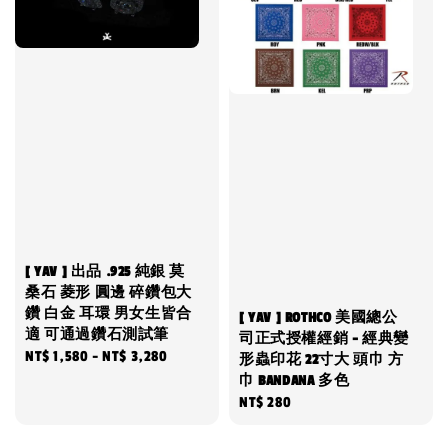
[ YAV ] 出品 .925 純銀 莫
桑石 菱形 圓邊 碎鑽包大
鑽 白金 耳環 男女生皆合
[ YAV ] ROTHCO 美國總公
適 可通過鑽石測試筆
司正式授權經銷 - 經典變
Regular
NT$ 1,580
-
NT$ 3,280
形蟲印花 22寸大 頭巾 方
price
巾 BANDANA 多色
Regular
NT$ 280
price