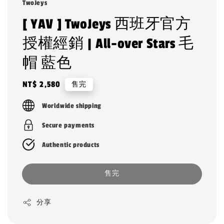
TwoJeys
[ YAV ] TwoJeys 西班牙官方
授權經銷 | All-over Stars 毛
帽 藍色
Regular
NT$ 2,580
售完
price
Worldwide shipping
Secure payments
Authentic products
售完
分享