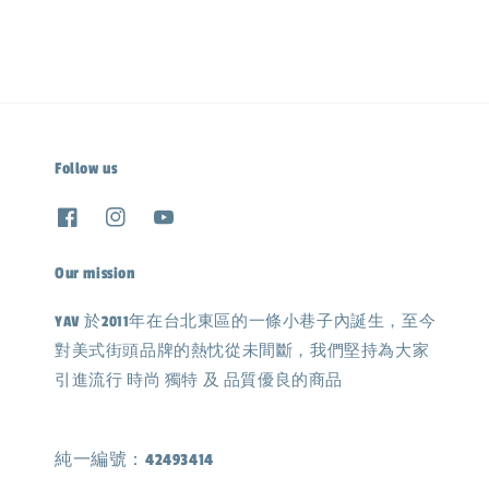
Follow us
Our mission
YAV 於2011年在台北東區的一條小巷子內誕生，至今
對美式街頭品牌的熱忱從未間斷，我們堅持為大家
引進流行 時尚 獨特 及 品質優良的商品
純一編號：42493414