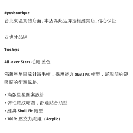
#yavboutique
台北東區實體店面, 本店為此品牌授權經銷店, 信心保証
西班牙品牌
TwoJeys
All-over Stars 毛帽 藍色
滿版星星圖騰針織毛帽，採用經典 Skull Fit 帽型，展現簡約卻
吸睛的街頭風格。
• 滿版星星圖案設計
• 彈性羅紋帽圍，舒適貼合頭型
• 經典 Skull Fit 帽型
• 100% 壓克力纖維（Acrylic）