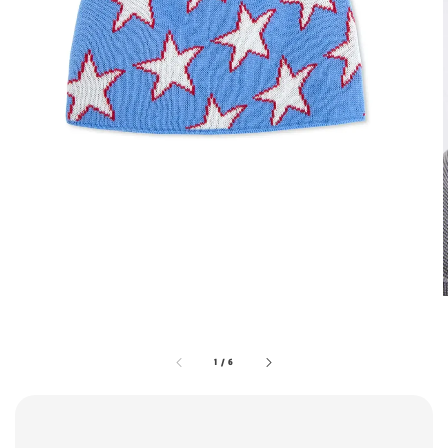
1
/
6