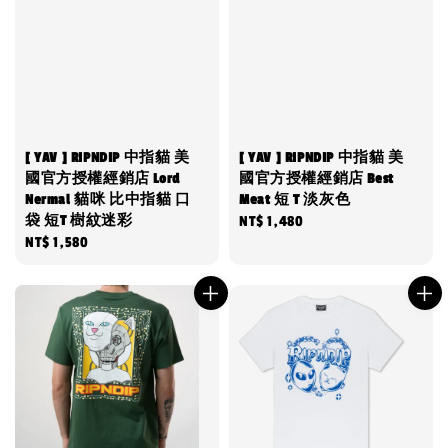
[ YAV ] RIPNDIP 中指貓 美
[ YAV ] RIPNDIP 中指貓 美
國官方授權經銷店 Lord
國官方授權經銷店 Best
Nermal 貓咪 比中指貓 口
Meat 短 T 淡灰色
袋 短T 樹紋迷彩
Regular
NT$ 1,480
Regular
NT$ 1,580
price
price