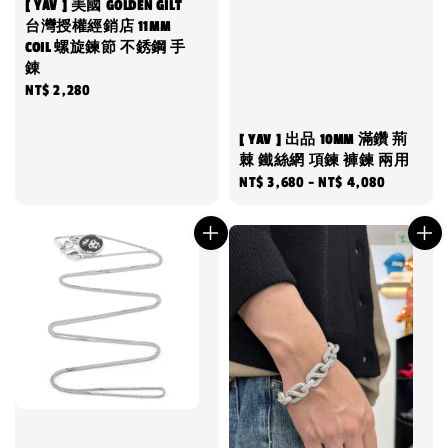
[ YAV ] 美國 GOLDEN GILT
台灣授權經銷店 11MM
COIL 螺旋鍊節 不銹鋼 手
錬
Regular
NT$ 2,280
price
[ YAV ] 出品 10MM 滿鑽 荊
棘 鐵絲網 項鍊 褲鍊 兩用
Regular
NT$ 3,680
-
NT$ 4,080
price