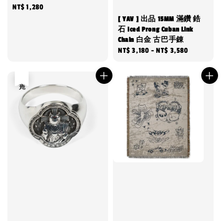
Regular
NT$ 1,280
price
[ YAV ] 出品 15MM 滿鑽 鋯
石 Iced Prong Cuban Link
Chain 白金 古巴手錬
Regular
NT$ 3,180
-
NT$ 3,580
price
售完