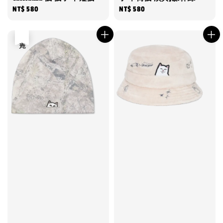
Regular
NT$ 580
Regular
NT$ 580
price
price
售完