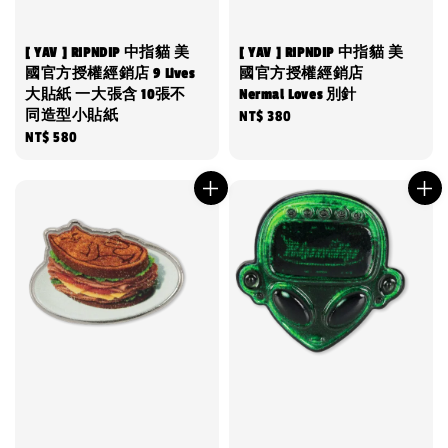
[ YAV ] RIPNDIP 中指貓 美
[ YAV ] RIPNDIP 中指貓 美
國官方授權經銷店 9 Lives
國官方授權經銷店
大貼紙 一大張含 10張不
Nermal Loves 別針
同造型小貼紙
Regular
NT$ 380
Regular
NT$ 580
price
price