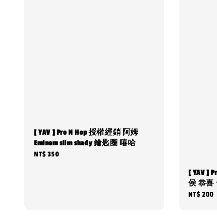
[ YAV ] Pro N Hop 授權經銷 阿姆
Eminem slim shady 鑰匙圈 嘻哈
Regular
NT$ 350
price
[ YAV ]
侯 恭喜
Regular
NT$ 200
price