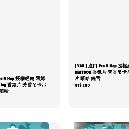
[ YAV ] 進口 Pro N Hop 
BEATBOX 香氛片 芳香吊卡
片 嘻哈 饒舌
] Pro N Hop 授權經銷 阿姆
hilling 香氛片 芳香吊卡吊
Regular
NT$ 200
 嘻哈
price