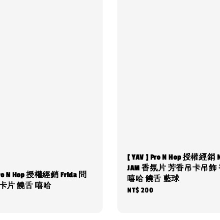
[ YAV ] Pro N Hop 授權經銷 
JAM 香氛片 芳香吊卡吊飾
 Pro N Hop 授權經銷 Frida 問
嘻哈 饒舌 藍球
 卡片 饒舌 嘻哈
Regular
NT$ 200
price