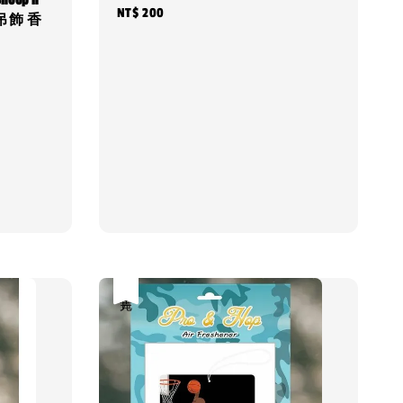
noop n
Regular
NT$ 200
吊飾 香
price
售完