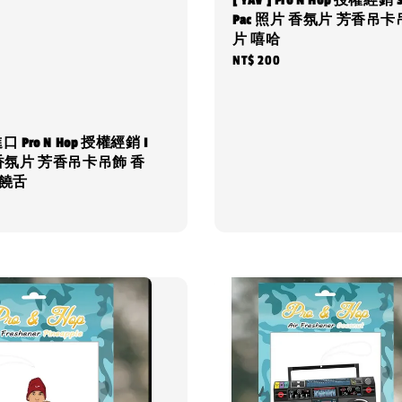
[ YAV ] Pro N Hop 授權經銷 S
Pac 照片 香氛片 芳香吊卡
片 嘻哈
Regular
NT$ 200
price
 進口 Pro N Hop 授權經銷 I
G 香氛片 芳香吊卡吊飾 香
 饒舌