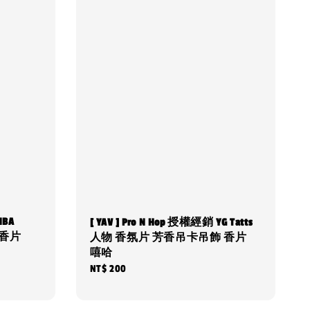
NBA
[ YAV ] Pro N Hop 授權經銷 YG Tatts
 香片
人物 香氛片 芳香吊卡吊飾 香片
嘻哈
Regular
NT$ 200
price