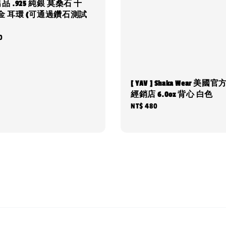
] 出品 .925 純銀 莫桑石 十
金 耳環 (可通過鑽石測試
0
[ YAV ] Shaka Wear 美國
經銷店 6.0oz 背心 白色
Regular
NT$ 480
price