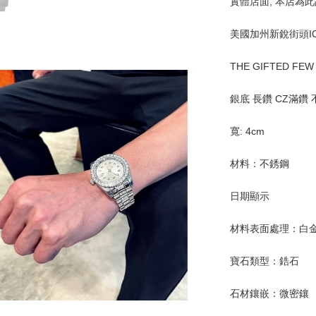
實體店面, 本店為
美國加州新銳街頭IC
THE GIFTED FEW
銀底 長鑽 CZ滿鑽
寬: 4cm
材料：不銹鋼 
日期顯示
材料表面處理：白金
寶石類型：鋯石
石材鑲嵌：微密鑲