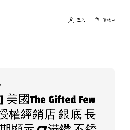
登入
購物車
w
 ] 美國The Gifted Few
授權經銷店 銀底 長
期顯示 CZ滿鑽 不銹