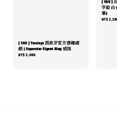
[ YAV 
字架 白
筆)
Regular
NT$ 2,28
price
[ YAV ] TwoJeys 西班牙官方授權經
銷 | Superstar Signet Ring 戒指
Regular
NT$ 3,080
price