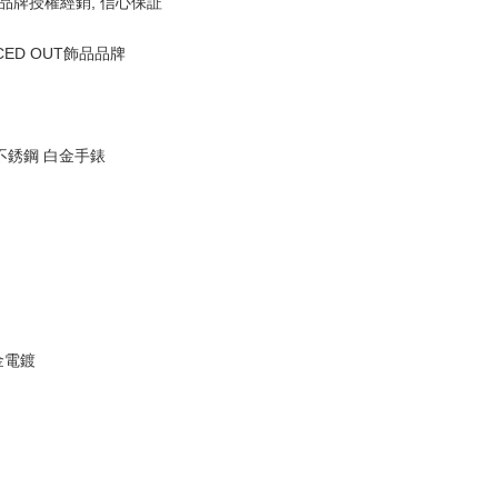
此品牌授權經銷, 信心保証
ED OUT飾品品牌
 不銹鋼 白金手錶
電鍍 