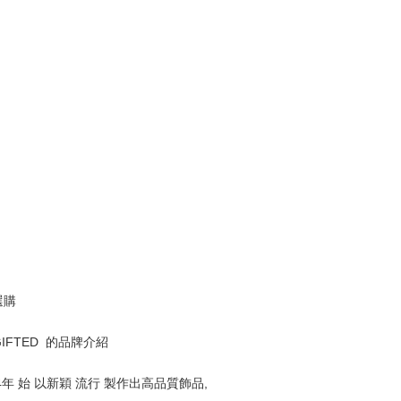
選購
GIFTED  的品牌介紹
4年 始 以新穎 流行 製作出高品質飾品, 