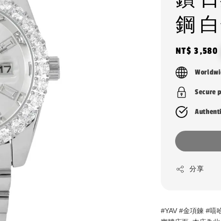
鋼 
Regular
NT$ 3,580
price
Worldwi
Secure 
Authent
分享
#YAV #金項鍊 #