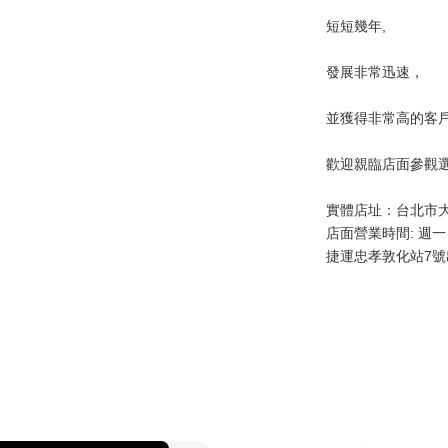
短短幾年, 
發展非常迅速，
並獲得非常高的客
歡迎親臨店面參觀
實體店址：台北市大安
店面營業時間: 週一 - 五 
捷運忠孝敦化站7號