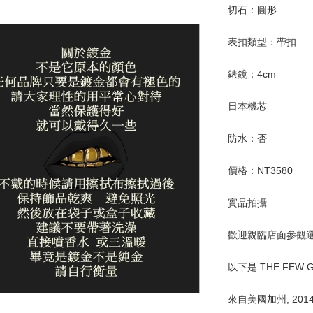
切石：圓形
表扣類型：帶扣
錶鏡：4cm
日本機芯
防水：否 
價格：NT3580
實品拍攝
歡迎親臨店面參觀
以下是 THE FEW 
來自美國加州, 201