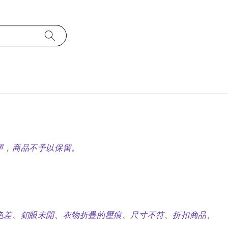
單，商品不予以保留。
色差、釦眼未開、衣物折疊的壓痕、尺寸不符、折扣商品、