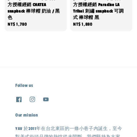
方授權經銷 CHATEA
方授權經銷 Paradise LA
snapback 棒球帽 奶油 / 黑
Tribal 刺繡 snapback 可調
色
式 棒球帽 黑
Regular
NT$ 1,780
Regular
NT$ 1,880
price
price
Follow us
Our mission
YAV 於2011年在台北東區的一條小巷子內誕生，至今
對美式街頭品牌的熱忱從未間斷，我們堅持為大家