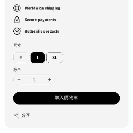
price
Worldwide shipping
Secure payments
Authentic products
尺寸
M
L
XL
數量
加入購物車
分享