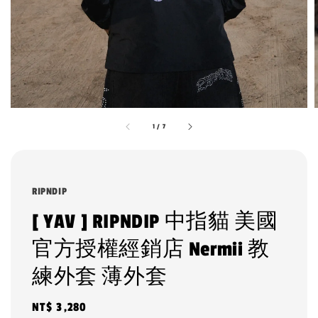
1
/
7
RIPNDIP
[ YAV ] RIPNDIP 中指貓 美國
官方授權經銷店 Nermii 教
練外套 薄外套
Regular
NT$ 3,280