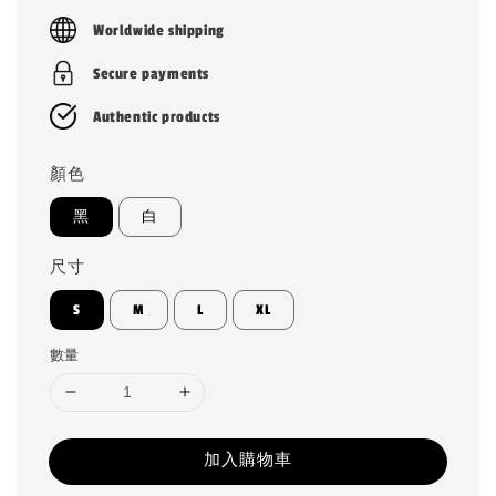
price
Worldwide shipping
Secure payments
Authentic products
顏色
黑
白
尺寸
S
M
L
XL
數量
加入購物車