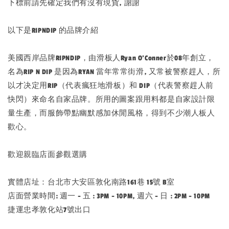
下標前請先確定我們有沒有現貨, 謝謝
以下是RIPNDIP 的品牌介紹
美國西岸品牌RIPNDIP，由滑板人Ryan O’Conner於08年創立，
名為RIP N DIP 是因為RYAN 當年常常街滑, 又常被警察趕人，所
以才决定用RIP（代表瘋狂地滑板）和 DIP（代表警察趕人前
快閃）來命名自家品牌。所用的圖案跟用料都是自家設計限
量生產，而服飾帶點幽默感加休閒風格，得到不少潮人板人
歡心。
歡迎親臨店面參觀選購
實體店址：台北市大安區敦化南路161巷 15號 B室
店面營業時間: 週一 - 五 : 3PM - 10PM, 週六 - 日 : 2PM - 10PM
捷運忠孝敦化站7號出口