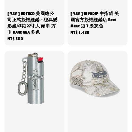
[ YAV ] ROTHCO 美國總公
[ YAV ] RIPNDIP 中指貓 美
司正式授權經銷 - 經典變
國官方授權經銷店 Best
形蟲印花 27寸大 頭巾 方
Meat 短 T 淡灰色
巾 BANDANA 多色
Regular
NT$ 1,480
Regular
NT$ 300
price
price