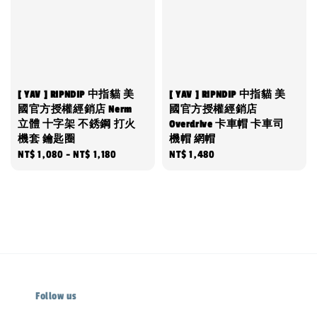
[ YAV ] RIPNDIP 中指貓 美
[ YAV ] RIPNDIP 中指貓 美
國官方授權經銷店 Nerm
國官方授權經銷店
立體 十字架 不銹鋼 打火
Overdrive 卡車帽 卡車司
機套 鑰匙圈
機帽 網帽
Regular
NT$ 1,080
-
NT$ 1,180
Regular
NT$ 1,480
price
price
Follow us