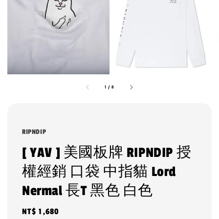
1
/
8
RIPNDIP
[ YAV ] 美國板牌 RIPNDIP 授
權經銷 口袋 中指貓 Lord
Nermal 長T 黑色 白色
Regular
NT$ 1,680