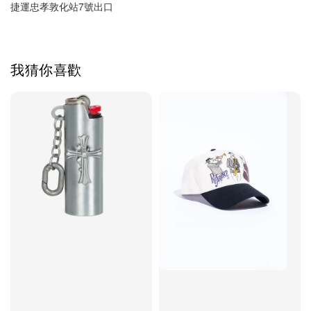
捷運忠孝敦化站7號出口
我猜你喜歡