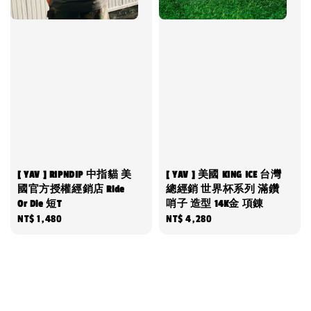
[ YAV ] RIPNDIP 中指貓 美
[ YAV ] 美國 KING ICE 台灣
國官方授權經銷店 Ride
總經銷 世界杯系列 滿鑽
Or Die 短T
哨子 造型 14K金 項錬
Regular
NT$ 1,480
Regular
NT$ 4,280
price
price