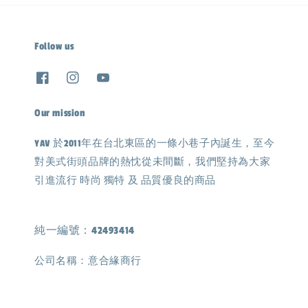
Follow us
Our mission
YAV 於2011年在台北東區的一條小巷子內誕生，至今
對美式街頭品牌的熱忱從未間斷，我們堅持為大家
引進流行 時尚 獨特 及 品質優良的商品
純一編號：42493414
公司名稱：意合緣商行