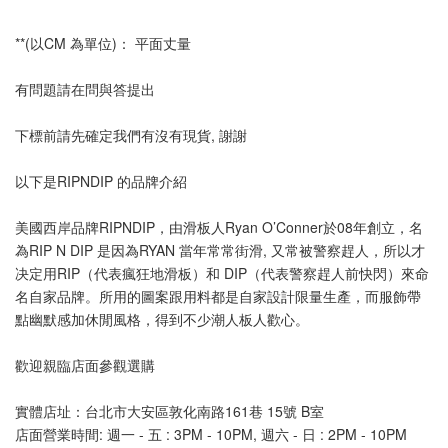
**(以CM 為單位)： 平面丈量
有問題請在問與答提出
下標前請先確定我們有沒有現貨, 謝謝
以下是RIPNDIP 的品牌介紹
美國西岸品牌RIPNDIP，由滑板人Ryan O’Conner於08年創立，名
為RIP N DIP 是因為RYAN 當年常常街滑, 又常被警察趕人，所以才
决定用RIP（代表瘋狂地滑板）和 DIP（代表警察趕人前快閃）來命
名自家品牌。所用的圖案跟用料都是自家設計限量生產，而服飾帶
點幽默感加休閒風格，得到不少潮人板人歡心。
歡迎親臨店面參觀選購
實體店址：台北市大安區敦化南路161巷 15號 B室
店面營業時間: 週一 - 五 : 3PM - 10PM, 週六 - 日 : 2PM - 10PM 