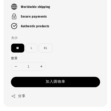
price
Worldwide shipping
Secure payments
Authentic products
大小
M
L
XL
數量
加入購物車
分享