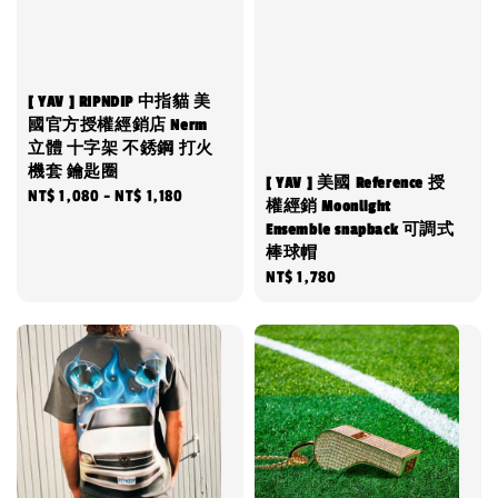
[ YAV ] RIPNDIP 中指貓 美
國官方授權經銷店 Nerm
立體 十字架 不銹鋼 打火
機套 鑰匙圈
[ YAV ] 美國 Reference 授
Regular
NT$ 1,080
-
NT$ 1,180
權經銷 Moonlight
price
Ensemble snapback 可調式
棒球帽
Regular
NT$ 1,780
price