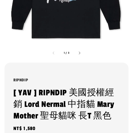
1
/
3
RIPNDIP
[ YAV ] RIPNDIP 美國授權經
銷 Lord Nermal 中指貓 Mary
Mother 聖母貓咪 長T 黑色
Regular
NT$ 1,580