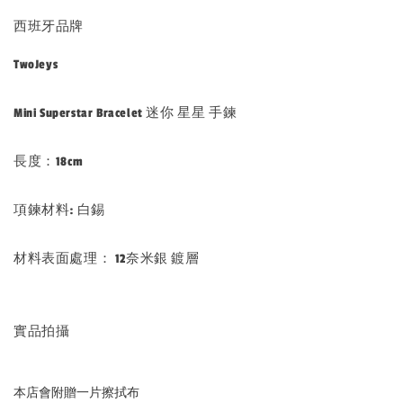
西班牙品牌
TwoJeys
Mini Superstar Bracelet 迷你 星星 手鍊
長度：18cm
項鍊材料: 白錫
材料表面處理： 12奈米銀 鍍層
實品拍攝
本店會附贈一片擦拭布