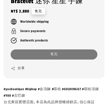
Bracelet 迷你 星星 手鍊
Regular
NT$ 2,880
售完
price
Worldwide shipping
Secure payments
Authentic products
售完
分享
#yavboutique #hiphop #金項鍊 #嘻哈 #GOLDENGILT #嘻哈項錬
#YAV #古巴錬
台北東區實體店面, 本店為此品牌授權經銷店, 信心保証