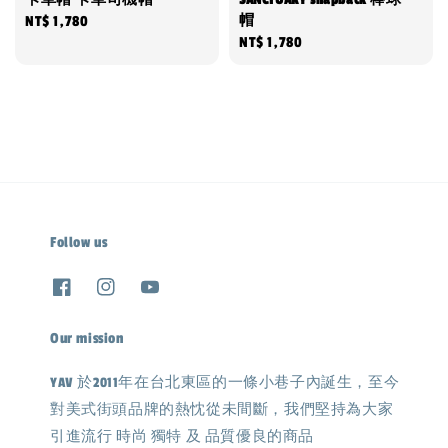
帽
Regular
NT$ 1,780
Regular
NT$ 1,780
price
price
Follow us
Our mission
YAV 於2011年在台北東區的一條小巷子內誕生，至今
對美式街頭品牌的熱忱從未間斷，我們堅持為大家
引進流行 時尚 獨特 及 品質優良的商品