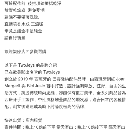
可於配帶前, 後把項錬擦拭乾淨
放置乾燥處, 避免受潮
建議不要帶著洗澡, 
直接噴香水或 三溫暖
畢竟是鍍金不是純金
請自行衡量
歡迎親臨店面參觀選購
以下是 TwoJeys 的品牌介紹
已在歐美闖出名堂的 TwoJeys
創立於 2019 年 西班牙的 巴賽隆納配件品牌，由西班牙網紅 Joan 
Margarit 與 Biel Juste 聯手打造，設計強調奔放、狂野、自由的生
活方式，跳脫傳統時尚思維，卻能保有復古美學。全系列商品皆為
西班牙手工製作，中性風格堆疊飾品的層次感，適合日常的各種搭
配，創立後迅速成為時下討論度極高的品牌。
快速出貨：店內現貨
寄件時間：晚上10點前下單 當天寄出；晚上10點後下單 隔天寄出