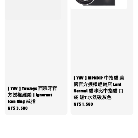
[ YAV ] RIPNDIP 中指貓 美
國官方授權經銷店 Lord
[ YAV ] TwoJeys 西班牙官
Nermal 貓咪比中指貓 口
方授權經銷 | Ignorant
袋 短T 水洗碳灰色
Icon Ring 戒指
Regular
NT$ 1,580
Regular
NT$ 3,580
price
price