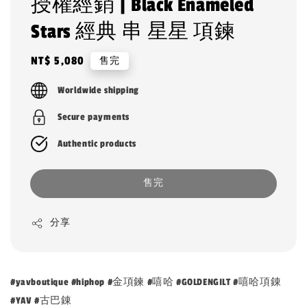
授權經銷 | Black Enameled
Stars 經典 串 星星 項鍊
Regular
NT$ 5,080
售完
price
Worldwide shipping
Secure payments
Authentic products
售完
分享
#yavboutique #hiphop #金項鍊 #嘻哈 #GOLDENGILT #嘻哈項錬
#YAV #古巴錬