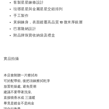
客製星星鍊條設計
琺瑯星星與金屬星星交錯排列
手工製作
黃銅鍊身，表面鍍覆高品質 12 微米厚銀層
巴塞隆納設計
附品牌珠寶收納袋及禮盒
實品拍攝
本店會附贈一片擦拭布
可於配帶前, 後把項錬擦拭乾淨
放置乾燥處, 避免受潮
建議不要帶著洗澡, 
直接噴香水或 三溫暖
畢竟是鍍金不是純金
請自行衡量