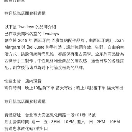
歡迎親臨店面參觀選購
以下是 TwoJeys 的品牌介紹
已在歐美闖出名堂的 TwoJeys
創立於 2019 年 西班牙的 巴賽隆納配件品牌，由西班牙網紅 Joan 
Margarit 與 Biel Juste 聯手打造，設計強調奔放、狂野、自由的生
活方式，跳脫傳統時尚思維，卻能保有復古美學。全系列商品皆為
西班牙手工製作，中性風格堆疊飾品的層次感，適合日常的各種搭
配，創立後迅速成為時下討論度極高的品牌。
快速出貨：店內現貨
寄件時間：晚上10點前下單 當天寄出；晚上10點後下單 隔天寄出
歡迎親臨店面參觀選購
實體店址：台北市大安區敦化南路一段161巷 15號
店面營業時間: 週一 - 五 : 3PM - 10PM, 週六 - 日 : 2PM - 10PM 
捷運忠孝敦化站7號出口