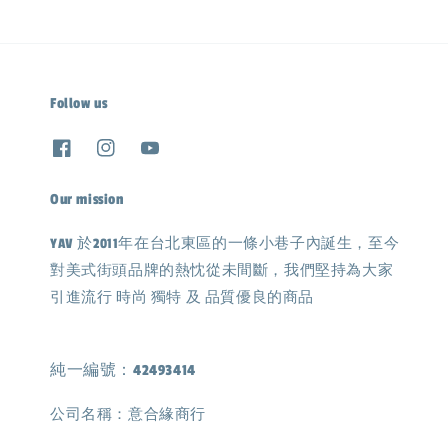
Follow us
Our mission
YAV 於2011年在台北東區的一條小巷子內誕生，至今
對美式街頭品牌的熱忱從未間斷，我們堅持為大家
引進流行 時尚 獨特 及 品質優良的商品
純一編號：42493414
公司名稱：意合緣商行