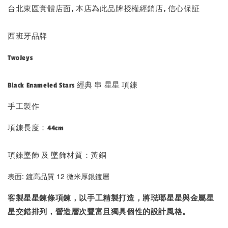
台北東區實體店面, 本店為此品牌授權經銷店, 信心保証
西班牙品牌
TwoJeys
Black Enameled Stars 經典 串 星星 項鍊
手工製作
項鍊長度：44cm
項鍊墜飾 及 墜飾材質：黃銅
表面: 鍍高品質 12 微米厚銀鍍層
客製星星鍊條項鍊，以手工精製打造，將琺瑯星星與金屬星
星交錯排列，營造層次豐富且獨具個性的設計風格。