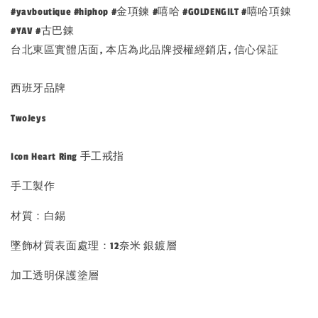
#yavboutique #hiphop #金項鍊 #嘻哈 #GOLDENGILT #嘻哈項錬
#YAV #古巴錬
台北東區實體店面, 本店為此品牌授權經銷店, 信心保証
西班牙品牌
TwoJeys
Icon Heart Ring 手工戒指
手工製作
材質：白錫
墜飾材質表面處理：12奈米 銀鍍層
加工透明保護塗層