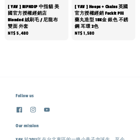
[ YAV ] RIPNDIP 中指貓 美
[ YAV ] Hoops + Chains 英國
國官方授權經銷店
官方授權經銷 Fuckit Pill
Blonded 絨刷毛 / 尼龍布
藥丸造型 18K金 銀色 不銹
雙面 外套
鋼 耳環 2色
Regular
NT$ 5,480
Regular
NT$ 1,580
price
price
Follow us
Our mission
YAV 於2011年在台北東區的一條小巷子內誕生，至今