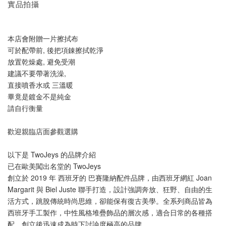
實品拍攝
本店會附贈一片擦拭布
可於配帶前, 後把項錬擦拭乾淨
放置乾燥處, 避免受潮
建議不要帶著洗澡, 
直接噴香水或 三溫暖
畢竟是鍍金不是純金
請自行衡量
歡迎親臨店面參觀選購
以下是 TwoJeys 的品牌介紹
已在歐美闖出名堂的 TwoJeys
創立於 2019 年 西班牙的 巴賽隆納配件品牌，由西班牙網紅 Joan 
Margarit 與 Biel Juste 聯手打造，設計強調奔放、狂野、自由的生
活方式，跳脫傳統時尚思維，卻能保有復古美學。全系列商品皆為
西班牙手工製作，中性風格堆疊飾品的層次感，適合日常的各種搭
配，創立後迅速成為時下討論度極高的品牌。