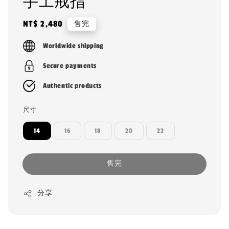
手工戒指
Regular
NT$ 2,480
售完
price
Worldwide shipping
Secure payments
Authentic products
尺寸
14
16
18
20
22
售完
分享