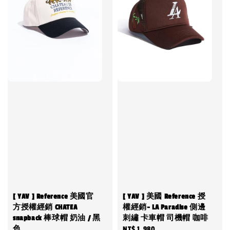
[ YAV ] Reference 美國官
[ YAV ] 美國 Reference 授
方授權經銷 CHATEA
權經銷- LA Paradise 側邊
snapback 棒球帽 奶油 / 黑
刺繡 卡車帽 司機帽 咖啡
色
Regular
NT$ 1,980