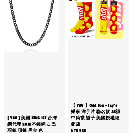
【 YAV 】Odd Sox - lay‘s
樂事 洋芋片 聯名款 AB襪
[ YAV ] 美國 KING ICE 台灣
中筒襪 襪子 美國授權經
總代理 5MM 不鏽鋼 古巴
銷店
項錬 項鍊 黑金 色
Regular
NT$ 580