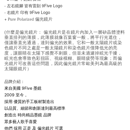
- 左右鏡腳 皆有雷刻 9Five Logo
- 
右鏡片 印有 9Five Logo
+ 
Pure Polarized 偏光鏡片
(
什麼是偏光鏡片：
偏光鏡片是在鏡片內加入一層矽晶體塗料
垂直排列的薄膜，此薄膜就像百葉窗一般，將平行光遮住，
僅讓垂直光通過，達到偏光的效果。它和一般太陽鏡片或染
色鏡片不同之處是一般太陽鏡片和染色鏡片僅降低光的亮
度，讓眼睛在太陽下感覺不刺眼，但並未過濾掉眩光干擾，
眩光也會導致色彩扭區、視線模糊、眼睛疲勞等現象；而偏
光鏡片可改善這些問題，因此偏光鏡片常歐美列為最高級的
太陽眼鏡片）
品牌介紹：
來自美國 9Five 墨鏡
2009 至今，
採用 優質的手工板材製造出
以品質、細節和創新達到最高標準
創造出 時尚精品墨鏡 品牌
眾多藝人歌手喜愛
他們 採用 正是 及 偏光鏡片 可選