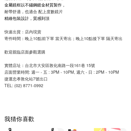
金屬鏡框以不鏽鋼鍍金材質製作，
耐帶舒適，也適合 配上度數鏡片
精緻包裝設計，質感到頂
快速出貨：店內現貨
寄件時間：晚上10點前下單 當天寄出；晚上10點後下單 隔天寄出
歡迎親臨店面參觀選購
實體店址：台北市大安區敦化南路一段161巷 15號
店面營業時間: 週一 - 五 : 3PM - 10PM, 週六 - 日 : 2PM - 10PM 
捷運忠孝敦化站7號出口
TEL: (02) 8771-0992 
我猜你喜歡