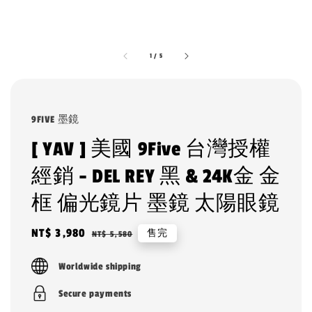
1
/
5
9FIVE 墨鏡
[ YAV ] 美國 9Five 台灣授權
經銷 - DEL REY 黑 & 24K金 金
框 偏光鏡片 墨鏡 太陽眼鏡
Sale
NT$ 3,980
Regular
售完
NT$ 5,580
price
price
Worldwide shipping
Secure payments