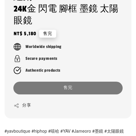
24K金 閃電 腳框 墨鏡 太陽
眼鏡
Regular
NT$ 5,180
售完
price
Worldwide shipping
Secure payments
Authentic products
售完
分享
#yavboutique #hiphop #嘻哈 #YAV #Jameoro #墨鏡 #太陽眼鏡