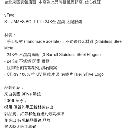
台北東區實體店面, 本店為此品牌授權經銷店, 信心保証
9Five 
ST. JAMES BOLT Lite
 24K金 墨鏡 太陽眼鏡 
材質： 
- 手工板材 (handmade acetate) + 不銹鋼鍍金材質 (Stainless Steel 
Metal
- 
24K金
不銹鋼 轉軸 (3 Barrell Stainless Steel Hinges)
- 
24K金
不銹鋼 閃電 
腳框 
- 鏡
腳邊 
刻有客製化 鑽石圖案
- CR-39 100% 抗 UV 黑鏡片 及 右鏡片 印有 9Five Logo
品牌介紹：
來自美國 9Five 墨鏡
2009 至今，
採用 優質的手工板材製造出
以品質、細節和創新達到最高標準
創造出 時尚精品墨鏡 品牌
眾多藝人歌手喜愛