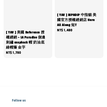
[ YAV ] RIPNDIP 中指貓 美
國官方授權經銷店 Here
All Along 短T
Regular
NT$ 1,480
[ YAV ] 美國 Reference 授
price
權經銷 - LA Paradise 側邊
刺繡 snapback 帽 奶油底
綠帽簷 金字
Regular
NT$ 1,780
price
Follow us