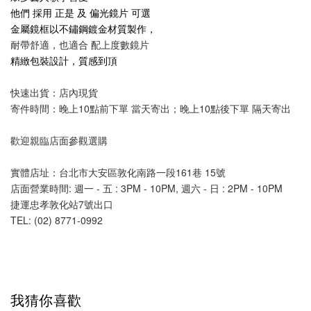
他們 採用 正是 及 偏光鏡片 可選
金屬鏡框以不鏽鋼鍍金材質製作，
耐帶舒適，也適合 配上度數鏡片
精緻包裝設計，質感到頂
快速出貨：店內現貨
寄件時間：晚上10點前下單 當天寄出；晚上10點後下單 隔天寄出
歡迎親臨店面參觀選購
實體店址：台北市大安區敦化南路一段161巷 15號
店面營業時間: 週一 - 五 : 3PM - 10PM, 週六 - 日 : 2PM - 10PM 
捷運忠孝敦化站7號出口
TEL: (02) 8771-0992 
我猜你喜歡