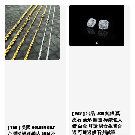
[ YAV ] 出品 .925 純銀 莫
桑石 菱形 圓邊 碎鑽包大
鑽 白金 耳環 男女生皆合
[ YAV ] 美國 GOLDEN GILT
適 可通過鑽石測試筆
台灣授權經銷店 2MM 不