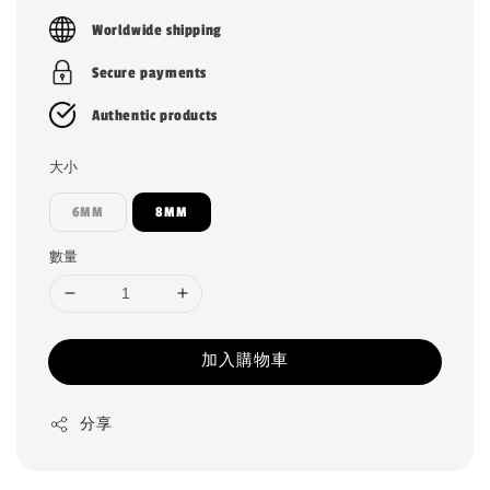
price
Worldwide shipping
Secure payments
Authentic products
大小
6MM
8MM
數量
加入購物車
分享