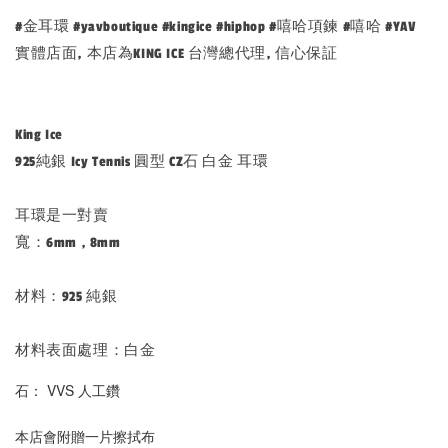
#金耳環 #yavboutique #kingice #hiphop #嘻哈項鍊 #嘻哈 #YAV
實體店面, 本店為KING ICE 台灣總代理, 信心保証
King Ice
925純銀 Icy Tennis 圓型 CZ石 白金 耳環
耳環是一對賣
寬：6mm , 8mm
材料：925 純銀
材料表面處理：白金
石： VVS 人工鑽
本店會附贈一片擦拭布