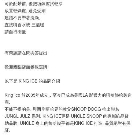
可於配帶前, 後把項錬擦拭乾淨
放置乾燥處, 避免受潮
建議不要帶著洗澡, 
直接噴香水或 三溫暖
請自行衡量
有問題請在問與答提出
歡迎親臨店面參觀選購
以下是 KING ICE 的品牌介紹
King Ice 於2005年成立，至今已成為美國LA 影響力的嘻哈飾哈製造
商.
不能不提的是, 與西岸嘻哈界的教父SNOOP DOGG 推出聯名
JUNGL JULZ 系列, KING ICE更是 UNCLE SNOOP 的專屬飾品贊
助品牌, UNCLE 身上的飾哈幾乎都是KING ICE 打造, 品質絕對有保
証.