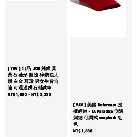
[ YAV ] 出品 .925 純銀 莫
桑石 菱形 圓邊 碎鑽包大
鑽 白金 耳環 男女生皆合
適 可通過鑽石測試筆
Regular
NT$ 1,580
-
NT$ 3,280
price
[ YAV ] 美國 Reference 授
權經銷 - LA Paradise 側邊
刺繡 可調式 snapback 紅
色
Regular
NT$ 1,880