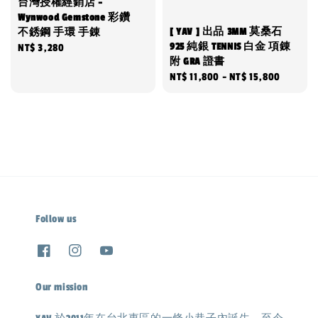
台灣授權經銷店 -
Wynwood Gemstone 彩鑽
[ YAV ] 出品 3MM 莫桑石
不銹鋼 手環 手錬
925 純銀 TENNIS 白金 項錬
Regular
NT$ 3,280
附 GRA 證書
price
Regular
NT$ 11,800
-
NT$ 15,800
price
Follow us
Our mission