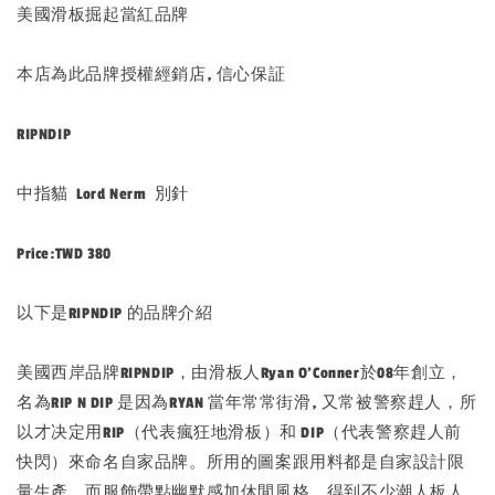
美國滑板掘起當紅品牌
本店為此品牌授權經銷店, 信心保証
RIPNDIP
中指貓 Lord Nerm 別針
Price:TWD 380
以下是RIPNDIP 的品牌介紹
美國西岸品牌RIPNDIP，由滑板人Ryan O’Conner於08年創立，
名為RIP N DIP 是因為RYAN 當年常常街滑, 又常被警察趕人，所
以才决定用RIP（代表瘋狂地滑板）和 DIP（代表警察趕人前
快閃）來命名自家品牌。所用的圖案跟用料都是自家設計限
量生產，而服飾帶點幽默感加休閒風格，得到不少潮人板人