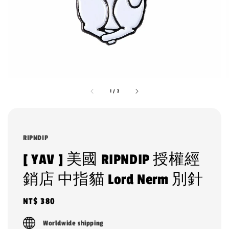
1
/
2
RIPNDIP
[ YAV ] 美國 RIPNDIP 授權經
銷店 中指貓 Lord Nerm 別針
Regular
NT$ 380
price
Worldwide shipping