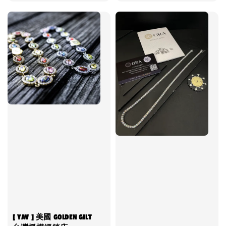
price
[ YAV ] 美國 GOLDEN GILT