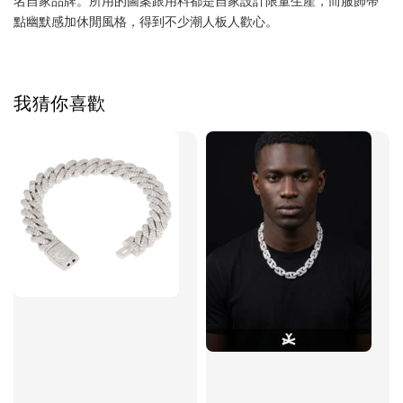
點幽默感加休閒風格，得到不少潮人板人歡心。
我猜你喜歡