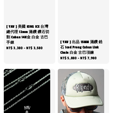
[ YAV ] 美國 KING ICE 台灣
總代理 12mm 滿鑽 鑽石切
割 Cuban 14K金 白金 古巴
[ YAV ] 出品 15MM 滿鑽 鋯
手錬
石 Iced Prong Cuban Link
Regular
NT$ 3,380
-
NT$ 3,580
Chain 白金 古巴項鍊
price
Regular
NT$ 5,880
-
NT$ 7,980
price