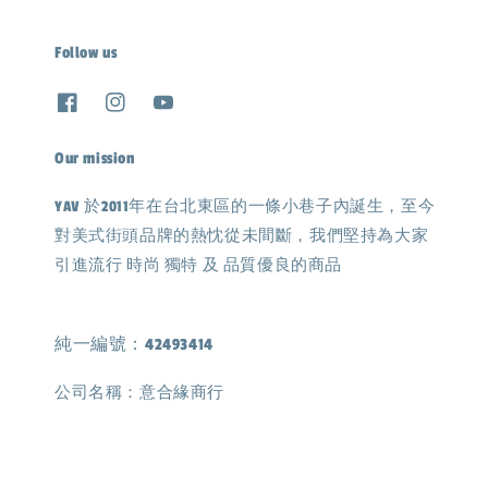
Follow us
Our mission
YAV 於2011年在台北東區的一條小巷子內誕生，至今
對美式街頭品牌的熱忱從未間斷，我們堅持為大家
引進流行 時尚 獨特 及 品質優良的商品
純一編號：42493414
公司名稱：意合緣商行