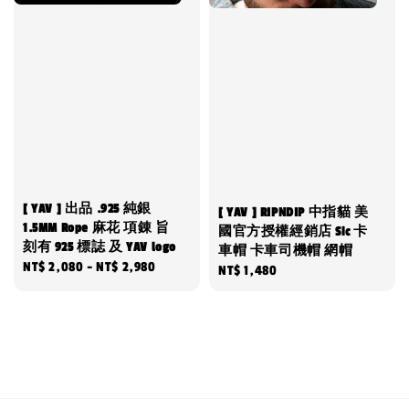
[ YAV ] 出品 .925 純銀
[ YAV ] RIPNDIP 中指貓 美
1.5MM Rope 麻花 項錬 旨
國官方授權經銷店 Sic 卡
刻有 925 標誌 及 YAV logo
車帽 卡車司機帽 網帽
Regular
NT$ 2,080
-
NT$ 2,980
Regular
NT$ 1,480
price
price