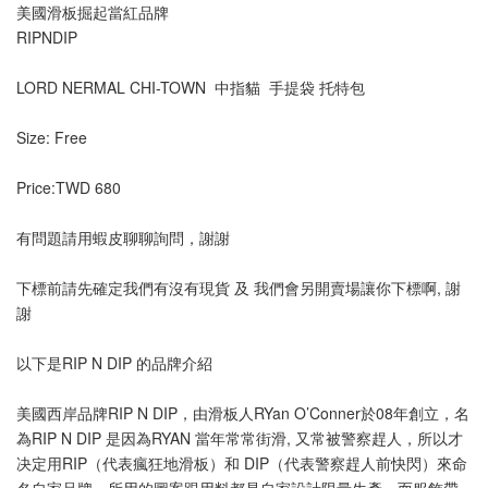
美國滑板掘起當紅品牌
RIPNDIP
LORD NERMAL CHI-TOWN  中指貓  手提袋 托特包
Size: Free
Price:TWD 680
有問題請用蝦皮聊聊詢問，謝謝
下標前請先確定我們有沒有現貨 及 我們會另開賣場讓你下標啊, 謝
謝
以下是RIP N DIP 的品牌介紹
美國西岸品牌RIP N DIP，由滑板人RYan O’Conner於08年創立，名
為RIP N DIP 是因為RYAN 當年常常街滑, 又常被警察趕人，所以才
决定用RIP（代表瘋狂地滑板）和 DIP（代表警察趕人前快閃）來命
名自家品牌。所用的圖案跟用料都是自家設計限量生產，而服飾帶