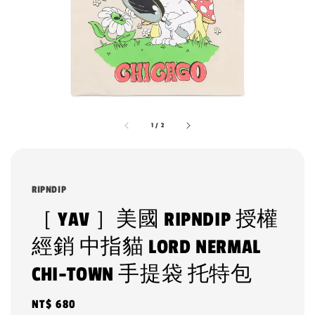
1
/
2
RIPNDIP
［ YAV ］美國 RIPNDIP 授權
經銷 中指貓 LORD NERMAL
CHI-TOWN 手提袋 托特包
Regular
NT$ 680