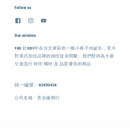
Follow us
Our mission
YAV 於2011年在台北東區的一條小巷子內誕生，至今
對美式街頭品牌的熱忱從未間斷，我們堅持為大家
引進流行 時尚 獨特 及 品質優良的商品
純一編號：42493414
公司名稱：意合緣商行