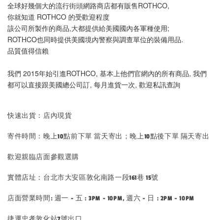
全球好幾個大的流行街頭網路商店都有販售ROTHCO, 
你就知道 ROTHCO 的受歡迎程度
該公司所製作的商品,大都提供給美國國內各軍種使用; 
ROTHCO也同時提供美國境內警察與調查單位的裝備用品. 
品質值得信賴
我們 2015年始引進ROTHCO, 基本上他們官網內的所有商品, 我們
都可以直接跟美國總公司訂, 每月進貨一次, 歡迎私訊查詢
快速出貨：店內現貨
寄件時間：晚上10點前下單 當天寄出；晚上10點後下單 隔天寄出
歡迎親臨店面參觀選購
實體店址：台北市大安區敦化南路一段161巷 15號
店面營業時間: 週一 - 五 : 3PM - 10PM, 週六 - 日 : 2PM - 10PM
捷運忠孝敦化站7號出口