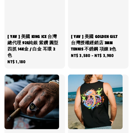
[ YAV ] 美國 KING ICE 台灣
[ YAV ] 美國 GOLDEN GILT
總代理 925純銀 紫鑽 圓型
台灣授權經銷店 3MM
四抓 14K金 / 白金 耳環 2
TENNIS 不銹鋼 項錬 2色
色
Regular
NT$ 3,580
-
NT$ 3,980
Regular
NT$ 1,180
price
price