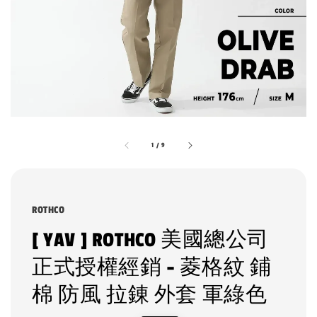
1
/
9
ROTHCO
[ YAV ] ROTHCO 美國總公司
正式授權經銷 - 菱格紋 鋪
棉 防風 拉錬 外套 軍綠色