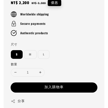
Sale
NT$ 2,200
Regular
優惠
NT$ 3,580
price
price
Worldwide shipping
Secure payments
Authentic products
尺寸
S
M
L
數量
加入購物車
分享