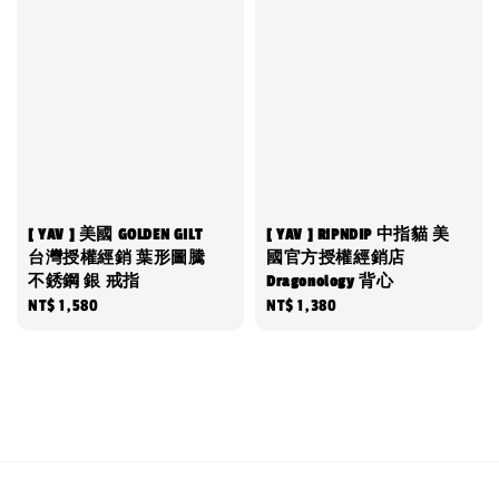
[ YAV ] 美國 GOLDEN GILT
[ YAV ] RIPNDIP 中指貓 美
台灣授權經銷 葉形圖騰
國官方授權經銷店
不銹鋼 銀 戒指
Dragonology 背心
Regular
NT$ 1,580
Regular
NT$ 1,380
price
price