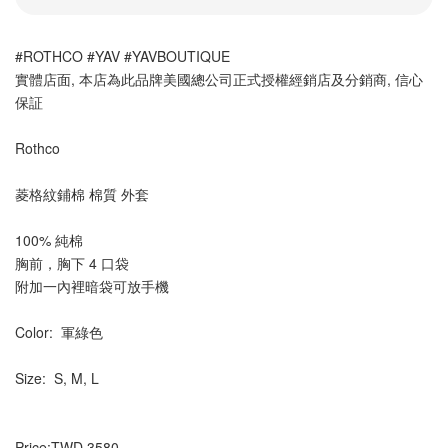
#ROTHCO #YAV #YAVBOUTIQUE
實體店面, 本店為此品牌美國總公司正式授權經銷店及分銷商, 信心
保証
Rothco
菱格紋鋪棉 棉質 外套  
100% 純棉
胸前，胸下 4 口袋
附加一內裡暗袋可放手機
Color:  軍綠色
Size:  S, M, L
Price:TWD 3580